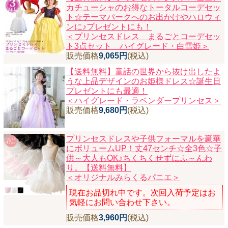
カチューシャのお得なトータルコーデセッ
ニュースレター購読
ト☆テーマパークへのお出かけやハロウィ
ンに♪プレゼントにも！
マイページログイン
＜プリンセスドレス まるごとコーデセッ
ト3点セット ハイグレード・白雪姫＞
お問い合わせ
販売価格
9,065円
(税込)
【送料無料】童話の世界から抜け出したよ
うな上品デザインのお姫様ドレス☆誕生日
プレゼントにも最適！
当店は持続可能な開発目標「SDGs」を推進しています。
＜ハイグレード・ラベンダープリンセス＞
販売価格
9,680円
(税込)
0120-221-040
電話受付時間：月～金10:00~16:00 ※祝日除く
プリンセスドレスや子供フォーマルを豪華
にボリュームUP！丈47センチ☆全3色☆子
供～大人もOK♪ちくちくせずにふ～んわ
り。【送料無料】
＜オリジナルみらくるパニエ＞
現在お品切れ中です。次回入荷予定はお
気軽にお問い合わせ下さい。
販売価格
3,960円
(税込)