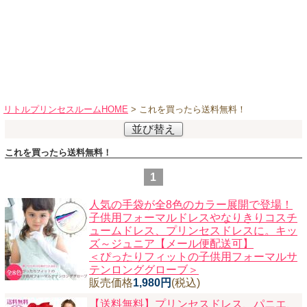
ハロウィンコスチューム
バレエ・ダンス
小物・アクセサリー
おもちゃ・雑貨
ブランド別に探す
リトルプリンセスルームHOME
> これを買ったら送料無料！
アウトレット
並び替え
これを買ったら送料無料！
ショッピングインフォメーション
1
会社概要
お支払・送料
人気の手袋が全8色のカラー展開で登場！
子供用フォーマルドレスやなりきりコスチ
返品・交換
ュームドレス、プリンセスドレスに。キッ
サイズの測り方
ズ～ジュニア【メール便配送可】
＜ぴったりフィットの子供用フォーマルサ
よくあるご質問
テンロンググローブ＞
販売価格
1,980円
(税込)
レビューを見る
【送料無料】プリンセスドレス、パニエ、
ブログ