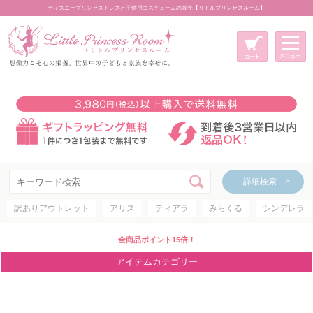
ディズニープリンセスドレスと子供用コスチュームの販売【リトルプリンセスルーム】
メニュー
新規会員登録
マイページ
カート
詳細検索 >
詳細検索 >
訳ありアウトレット
アリス
ティアラ
みらくる
シンデレラ
アイテムカテゴリー
ディズニープリンセス
全商品ポイント15倍！
ディズニキャラクター
アイテムカテゴリー
世界のプリンセス
コスチューム