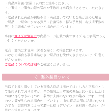
・商品到着後7営業日以内にご連絡ください。
・ご返送・ご返金の際の送料や手数料は当店負担とさせていただきま
す。
・返品された商品が初期不良・商品違いでないと当店が認めた場合、
ご返品・ご返金にかかる費用（往復送料・振込手数料、各決済手数料
等）をご請求させていただく場合がございます。
事前に
サイズの測り方
や商品ページ記載の実寸サイズ をご参照のうえ
ご注文くださいませ。
返品・交換は未使用（試着を除く）の場合に限ります。
いかなる場合も事前連絡なきご返品はお受付できませんのでご注意く
ださいませ。
ご返品についての詳細
をご確認くださいませ。
当店でお取り扱いしている直輸入商品は海外ではもちろん正規品とし
て販売されておりますが、その性質上日本製の商品と比べると仕上げ
の粗い部分や糸のほつれ、着用に支障のない程度の染み、汚れ、生地
のツレ等が見られる場合がございます。 特に商品説明に記載のないも
のでも、製造時期によって若干仕様（デザイン・素材感・色合い）が
異なる場合がございます。