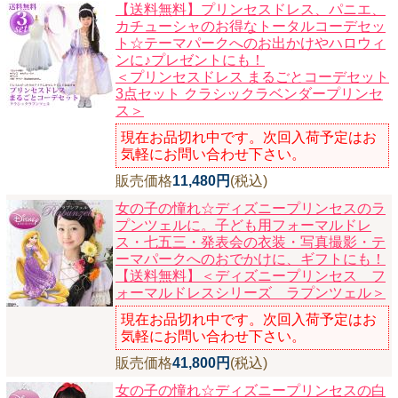
【送料無料】プリンセスドレス、パニエ、
カチューシャのお得なトータルコーデセッ
ト☆テーマパークへのお出かけやハロウィ
ンに♪プレゼントにも！
＜プリンセスドレス まるごとコーデセット
3点セット クラシックラベンダープリンセ
ス＞
現在お品切れ中です。次回入荷予定はお
気軽にお問い合わせ下さい。
販売価格
11,480円
(税込)
女の子の憧れ☆ディズニープリンセスのラ
プンツェルに。子ども用フォーマルドレ
ス・七五三・発表会の衣装・写真撮影・テ
ーマパークへのおでかけに、ギフトにも！
【送料無料】＜ディズニープリンセス フ
ォーマルドレスシリーズ ラプンツェル＞
現在お品切れ中です。次回入荷予定はお
気軽にお問い合わせ下さい。
販売価格
41,800円
(税込)
女の子の憧れ☆ディズニープリンセスの白