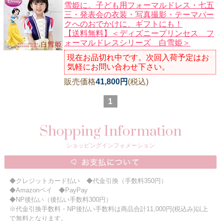
雪姫に。子ども用フォーマルドレス・七五
三・発表会の衣装・写真撮影・テーマパー
クへのおでかけに、ギフトにも！
【送料無料】＜ディズニープリンセス フ
ォーマルドレスシリーズ 白雪姫＞
現在お品切れ中です。次回入荷予定はお
気軽にお問い合わせ下さい。
販売価格
41,800円
(税込)
1
Shopping Information
ショッピングインフォメーション
◆クレジットカード払い ◆代金引換（手数料350円）
◆Amazonペイ ◆PayPay
◆NP後払い（後払い手数料300円）
※代金引換手数料・NP後払い手数料は商品合計11,000円(税込み)以上
で無料となります。