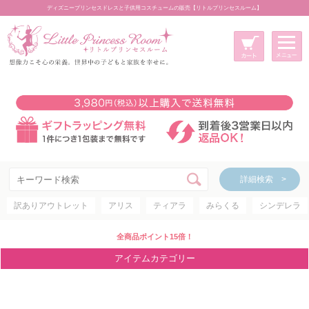
ディズニープリンセスドレスと子供用コスチュームの販売【リトルプリンセスルーム】
メニュー
新規会員登録
マイページ
カート
詳細検索 >
詳細検索 >
訳ありアウトレット
アリス
ティアラ
みらくる
シンデレラ
アイテムカテゴリー
ディズニープリンセス
全商品ポイント15倍！
ディズニキャラクター
アイテムカテゴリー
世界のプリンセス
コスチューム