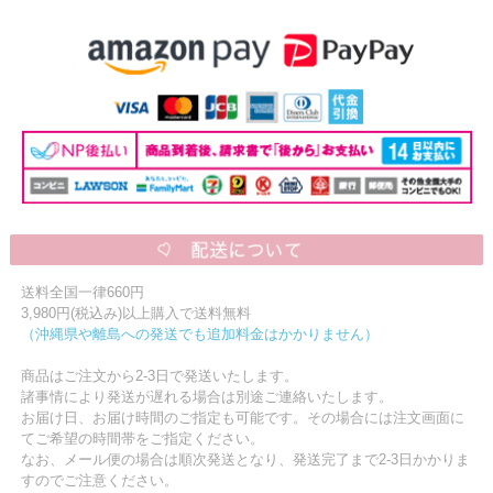
ニュースレター購読
マイページログイン
お問い合わせ
当店は持続可能な開発目標「SDGs」を推進しています。
0120-221-040
電話受付時間：月～金10:00~16:00 ※祝日除く
送料全国一律660円
3,980円(税込み)以上購入で送料無料
（沖縄県や離島への発送でも追加料金はかかりません）
商品はご注文から2-3日で発送いたします。
諸事情により発送が遅れる場合は別途ご連絡いたします。
お届け日、お届け時間のご指定も可能です。その場合には注文画面に
てご希望の時間帯をご指定ください。
なお、メール便の場合は順次発送となり、発送完了まで2-3日かかりま
すのでご注意ください。