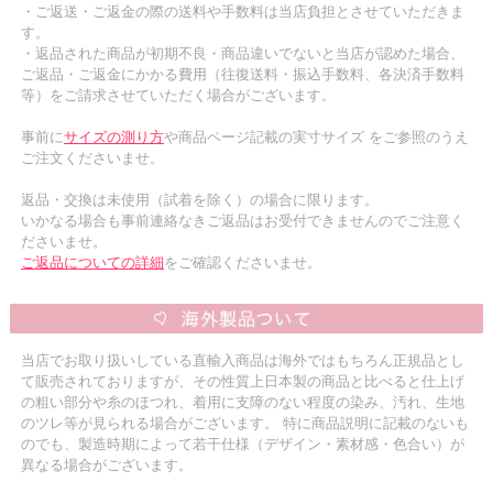
・ご返送・ご返金の際の送料や手数料は当店負担とさせていただきま
す。
・返品された商品が初期不良・商品違いでないと当店が認めた場合、
ご返品・ご返金にかかる費用（往復送料・振込手数料、各決済手数料
等）をご請求させていただく場合がございます。
事前に
サイズの測り方
や商品ページ記載の実寸サイズ をご参照のうえ
ご注文くださいませ。
返品・交換は未使用（試着を除く）の場合に限ります。
いかなる場合も事前連絡なきご返品はお受付できませんのでご注意く
ださいませ。
ご返品についての詳細
をご確認くださいませ。
当店でお取り扱いしている直輸入商品は海外ではもちろん正規品とし
て販売されておりますが、その性質上日本製の商品と比べると仕上げ
の粗い部分や糸のほつれ、着用に支障のない程度の染み、汚れ、生地
のツレ等が見られる場合がございます。 特に商品説明に記載のないも
のでも、製造時期によって若干仕様（デザイン・素材感・色合い）が
異なる場合がございます。