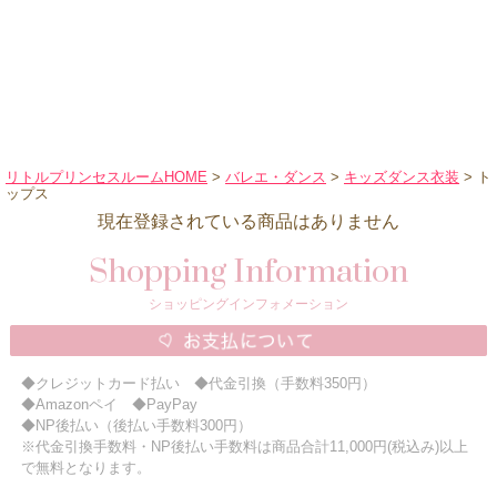
ハロウィンコスチューム
バレエ・ダンス
小物・アクセサリー
おもちゃ・雑貨
ブランド別に探す
リトルプリンセスルームHOME
>
バレエ・ダンス
>
キッズダンス衣装
> ト
ップス
アウトレット
現在登録されている商品はありません
ショッピングインフォメーション
Shopping Information
会社概要
ショッピングインフォメーション
お支払・送料
返品・交換
◆クレジットカード払い ◆代金引換（手数料350円）
サイズの測り方
◆Amazonペイ ◆PayPay
◆NP後払い（後払い手数料300円）
よくあるご質問
※代金引換手数料・NP後払い手数料は商品合計11,000円(税込み)以上
レビューを見る
で無料となります。
ブログ