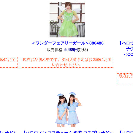
＜ワンダーフェアリーガール＞880486
【ハロウ
子
販売価格
5,489円
(税込)
＜CO
気軽にお問
現在お品切れ中です。次回入荷予定はお気軽にお問
い合わせ下さい。
現在お
レ 子ども
【ハロウィン コスチューム 仮装 コスプレ 子ども
【ハロウ