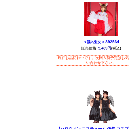
＜狐×巫女＞892564
販売価格
5,489円
(税込)
現在お品切れ中です。次回入荷予定はお
い合わせ下さい。
【ハロウィン コスチューム 仮装 コスプ