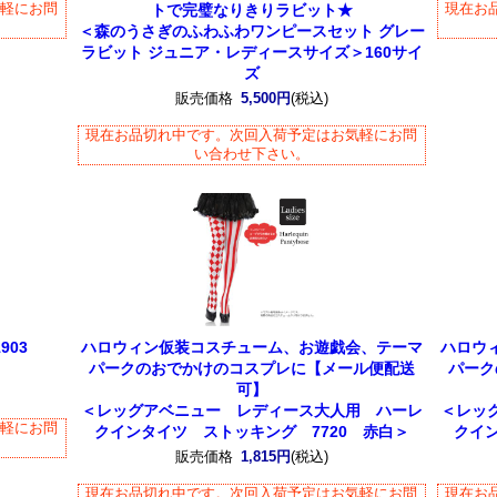
気軽にお問
現在お
トで完璧なりきりラビット★
＜森のうさぎのふわふわワンピースセット グレー
ラビット ジュニア・レディースサイズ＞160サイ
ズ
販売価格
5,500円
(税込)
現在お品切れ中です。次回入荷予定はお気軽にお問
い合わせ下さい。
903
ハロウィン仮装コスチューム、お遊戯会、テーマ
ハロウ
パークのおでかけのコスプレに【メール便配送
パーク
可】
＜レッグアベニュー レディース大人用 ハーレ
＜レッ
気軽にお問
クインタイツ ストッキング 7720 赤白＞
クイン
販売価格
1,815円
(税込)
現在お品切れ中です。次回入荷予定はお気軽にお問
現在お