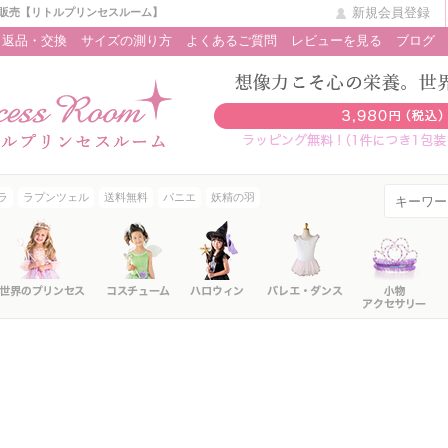
新規会員登録
販売【リトルプリンセスルーム】
返品・交換
サイズの測り方
よくあるご質問
レビューを見る
ブログ
ラ
ラプンツェル
送料無料
パニエ
妖精の羽