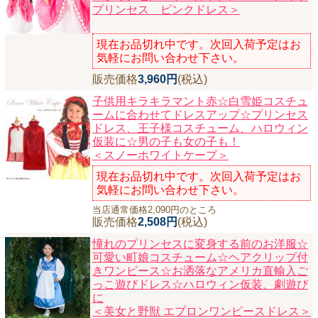
プリンセス ピンクドレス＞
現在お品切れ中です。次回入荷予定はお
気軽にお問い合わせ下さい。
販売価格
3,960円
(税込)
子供用キラキラマント赤☆白雪姫コスチュ
ームに合わせてドレスアップ☆プリンセス
ドレス、王子様コスチューム、ハロウィン
仮装に☆男の子も女の子も！
＜スノーホワイトケープ＞
現在お品切れ中です。次回入荷予定はお
気軽にお問い合わせ下さい。
当店通常価格2,090円のところ
販売価格
2,508円
(税込)
憧れのプリンセスに変身する前のお洋服☆
可愛い町娘コスチューム☆ヘアクリップ付
きワンピース☆お洒落なアメリカ直輸入ご
っこ遊びドレス☆ハロウィン仮装、劇遊び
に
＜美女と野獣 エプロンワンピースドレス＞