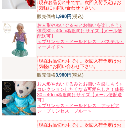
現在お品切れ中です。次回入荷予定はお
気軽にお問い合わせ下さい。
販売価格
1,980円
(税込)
お人形やぬいぐるみとお揃いを楽しもう♪
体長30～40cm程度向けサイズ【メール便
配送可】
＜プリンセス・ドールドレス パステル・
マーメイド＞
現在お品切れ中です。次回入荷予定はお
気軽にお問い合わせ下さい。
販売価格
3,960円
(税込)
お人形やぬいぐるみとお揃いを楽しもう♪
コレクションしたくなる可愛らしさ！体長
30～40cm程度向けサイズ【メール便配送
可】
＜プリンセス・ドールドレス アラビア
ン・プリンセス ブルー＞
現在お品切れ中です。次回入荷予定はお