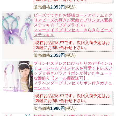
販売価格
2,053円
(税込)
ビーズでできたお姫様コーデアイテム☆ク
リアビーズの輝きが素敵☆プリンセス変身
ステッキ☆『プチプライス』
＜マーメイドプリンセス きらきらビーズ
ステッキ＞
現在お品切れ中です。次回入荷予定はお
気軽にお問い合わせ下さい。
販売価格
2,053円
(税込)
プリンセスドレスにぴったりのデザインカ
チューシャ☆プリンセスを可愛くドレスア
ップ☆巻きバラとリボンが付いたキュート
な髪飾り【メール便配送可】
＜ラベンダープリンセスリボン付きカチュ
ーシャ＞
現在お品切れ中です。次回入荷予定はお
気軽にお問い合わせ下さい。
販売価格
1,980円
(税込)