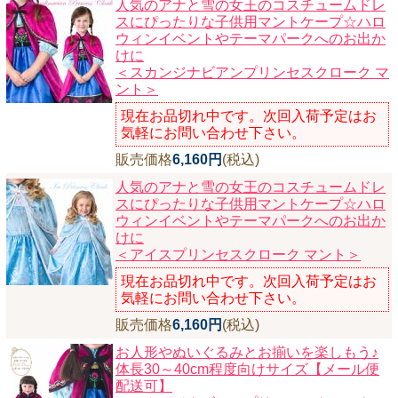
人気のアナと雪の女王のコスチュームドレ
スにぴったりな子供用マントケープ☆ハロ
ウィンイベントやテーマパークへのお出か
けに
＜スカンジナビアンプリンセスクローク マ
ント＞
現在お品切れ中です。次回入荷予定はお
気軽にお問い合わせ下さい。
販売価格
6,160円
(税込)
人気のアナと雪の女王のコスチュームドレ
スにぴったりな子供用マントケープ☆ハロ
ウィンイベントやテーマパークへのお出か
けに
＜アイスプリンセスクローク マント＞
現在お品切れ中です。次回入荷予定はお
気軽にお問い合わせ下さい。
販売価格
6,160円
(税込)
お人形やぬいぐるみとお揃いを楽しもう♪
体長30～40cm程度向けサイズ【メール便
配送可】