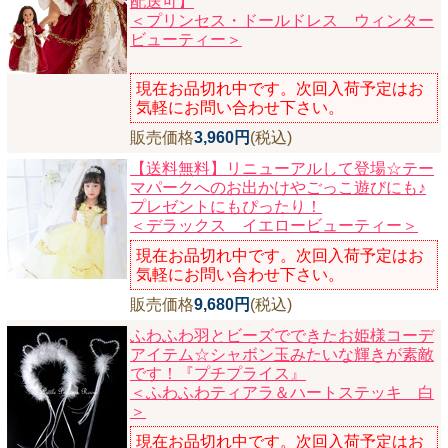
配送可】
＜プリンセス・ドールドレス ウィンター
ビューティー＞
現在お品切れ中です。次回入荷予定はお
気軽にお問い合わせ下さい。
販売価格
3,960円
(税込)
【送料無料】リニューアルして登場☆テー
マパークへのお出かけやごっこ遊びにも♪
プレゼントにもぴったり！
＜デラックス イエロービューティー＞
現在お品切れ中です。次回入荷予定はお
気軽にお問い合わせ下さい。
販売価格
9,680円
(税込)
ふわふわ羽とビーズでできたお姫様コーデ
アイテム☆シャボン玉みたいな輝きが素敵
です！『プチプライス』
＜ふわふわティアラ＆ハートステッキ 白
＞
現在お品切れ中です。次回入荷予定はお