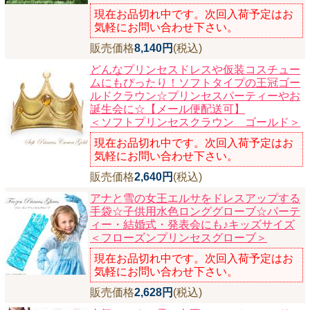
現在お品切れ中です。次回入荷予定はお
気軽にお問い合わせ下さい。
販売価格
8,140円
(税込)
どんなプリンセスドレスや仮装コスチュー
ムにもぴったり！ソフトタイプの王冠ゴー
ルドクラウン☆プリンセスパーティーやお
誕生会に☆【メール便配送可】
＜ソフトプリンセスクラウン ゴールド＞
現在お品切れ中です。次回入荷予定はお
気軽にお問い合わせ下さい。
販売価格
2,640円
(税込)
アナと雪の女王エルサをドレスアップする
手袋☆子供用水色ロンググローブ☆パーテ
ィー・結婚式・発表会にも♪キッズサイズ
＜フローズンプリンセスグローブ＞
現在お品切れ中です。次回入荷予定はお
気軽にお問い合わせ下さい。
販売価格
2,628円
(税込)