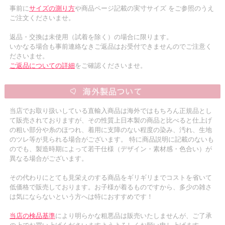
事前に
サイズの測り方
や商品ページ記載の実寸サイズ をご参照のうえ
ご注文くださいませ。
返品・交換は未使用（試着を除く）の場合に限ります。
いかなる場合も事前連絡なきご返品はお受付できませんのでご注意く
ださいませ。
ご返品についての詳細
をご確認くださいませ。
当店でお取り扱いしている直輸入商品は海外ではもちろん正規品とし
て販売されておりますが、その性質上日本製の商品と比べると仕上げ
の粗い部分や糸のほつれ、着用に支障のない程度の染み、汚れ、生地
のツレ等が見られる場合がございます。 特に商品説明に記載のないも
のでも、製造時期によって若干仕様（デザイン・素材感・色合い）が
異なる場合がございます。
その代わりにとても見栄えのする商品をギリギリまでコストを省いて
低価格で販売しております。お子様が着るものですから、多少の雑さ
は気にならないという方へは特におすすめです！
当店の検品基準
により明らかな粗悪品は販売いたしませんが、ご了承