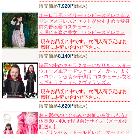
販売価格
7,920円
(税込)
オーロラ風デイリーワンピースドレス☆プ
リンセスドレスとセットがおすすめ☆変身
前の普段着コスチューム
＜眠れる森の美女 ワンピースドレス＞
現在お品切れ中です。次回入荷予定はお
気軽にお問い合わせ下さい。
販売価格
8,140円
(税込)
映画の中のキャラクターになりきり スター
ウォーズ風フードつきローブ かっこよく
ハロウィン仮装☆子供用 コスチューム衣装
＜ギャラクティックヴィランズ＞
現在お品切れ中です。次回入荷予定はお
気軽にお問い合わせ下さい。
販売価格
4,620円
(税込)
お人形やぬいぐるみとお揃いを楽しもう♪
体長30～40cm程度向けサイズ【メール便
配送可】
＜プリンセス・ドールドレス マーメイド