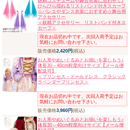
妖精コスチュームや舞台衣装に合わせて♪
ひらひら揺れるリストバンド付きスカーフ
☆バレエやダンス衣装におすすめ☆舞台用
アクセサリー
＜妖精アクセサリー リストバンド付きス
カーフ＞
現在お品切れ中です。次回入荷予定はお
気軽にお問い合わせ下さい。
販売価格
2,420円
(税込)
お人形やぬいぐるみとお揃いを楽しもう♪
体長30～40cm程度向けサイズ【メール便
配送可】
＜プリンセス・ドールドレス クラシック
ラベンダープリンセス＞
現在お品切れ中です。次回入荷予定はお
気軽にお問い合わせ下さい。
販売価格
3,960円
(税込)
お人形やぬいぐるみとお揃いを楽しもう♪
体長30～40cm程度向けサイズ【メール便