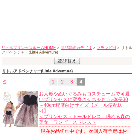
ハロウィンコスチューム
バレエ・ダンス
小物・アクセサリー
おもちゃ・雑貨
ブランド別に探す
リトルプリンセスルームHOME
>
商品詳細カテゴリ
>
ブランド別
> リトル
アドベンチャー(Little Adventure)
アウトレット
並び替え
ショッピングインフォメーション
リトルアドベンチャー(Little Adventure)
会社概要
<
1
2
3
4
お支払・送料
お人形やぬいぐるみもコスチュームで可愛
返品・交換
いプリンセスに変身させちゃおう♪体長30
～40cm程度向けサイズ【メール便配送
サイズの測り方
可】
よくあるご質問
＜プリンセス・ドールドレス 眠れる森の
美女 ワンピースドレス＞
レビューを見る
現在お品切れ中です。次回入荷予定はお
ブログ