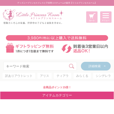
ディズニープリンセスドレスと子供用コスチュームの販売【リトルプリンセスルーム】
メニュー
新規会員登録
マイページ
カート
詳細検索 >
詳細検索 >
訳ありアウトレット
アリス
ティアラ
みらくる
シンデレラ
アイテムカテゴリー
ディズニープリンセス
全商品ポイント15倍！
ディズニキャラクター
アイテムカテゴリー
世界のプリンセス
コスチューム