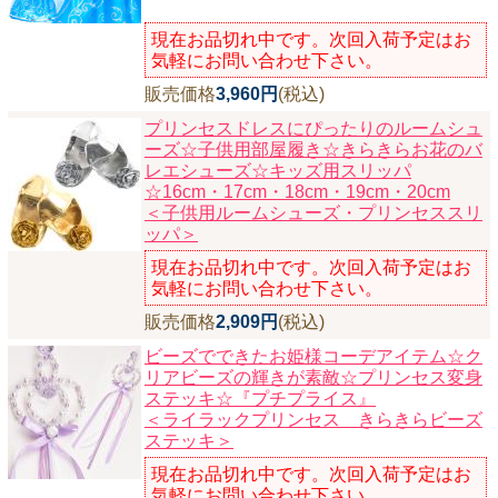
現在お品切れ中です。次回入荷予定はお
気軽にお問い合わせ下さい。
販売価格
3,960円
(税込)
プリンセスドレスにぴったりのルームシュ
ーズ☆子供用部屋履き☆きらきらお花のバ
レエシューズ☆キッズ用スリッパ
☆16cm・17cm・18cm・19cm・20cm
＜子供用ルームシューズ・プリンセススリ
ッパ＞
現在お品切れ中です。次回入荷予定はお
気軽にお問い合わせ下さい。
販売価格
2,909円
(税込)
ビーズでできたお姫様コーデアイテム☆ク
リアビーズの輝きが素敵☆プリンセス変身
ステッキ☆『プチプライス』
＜ライラックプリンセス きらきらビーズ
ステッキ＞
現在お品切れ中です。次回入荷予定はお
気軽にお問い合わせ下さい。