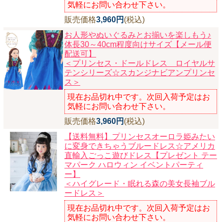
気軽にお問い合わせ下さい。
ニュースレター購読
販売価格
3,960円
(税込)
マイページログイン
お人形やぬいぐるみとお揃いを楽しもう♪
体長30～40cm程度向けサイズ【メール便
お問い合わせ
配送可】
＜プリンセス・ドールドレス ロイヤルサ
テンシリーズ☆スカンジナビアンプリンセ
ス＞
当店は持続可能な開発目標「SDGs」を推進しています。
現在お品切れ中です。次回入荷予定はお
気軽にお問い合わせ下さい。
0120-221-040
販売価格
3,960円
(税込)
電話受付時間：月～金10:00~16:00 ※祝日除く
【送料無料】プリンセスオーロラ姫みたい
に変身できちゃうブルードレス☆アメリカ
直輸入ごっこ遊びドレス【プレゼント テー
マパーク ハロウィン イベントパーティ
ー】
＜ハイグレード・眠れる森の美女長袖ブル
ードレス＞
現在お品切れ中です。次回入荷予定はお
気軽にお問い合わせ下さい。