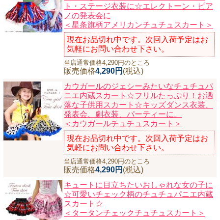
ト・ステージ衣装に☆エレクトーン・ピア
ノの発表会に
＜星条旗柄アメリカンチュチュスカート＞
現在お品切れ中です。次回入荷予定はお
気軽にお問い合わせ下さい。
当店通常価格4,290円のところ
販売価格
4,290円
(税込)
カウガールのジェシーみたいなチュチュパ
ニエ内蔵スカート☆フリルたっぷり！お洒
落な子供用スカート☆キッズダンス衣装、
発表会、劇衣装、パーティーに。
＜カウガールチュチュスカート＞
現在お品切れ中です。次回入荷予定はお
気軽にお問い合わせ下さい。
当店通常価格4,290円のところ
販売価格
4,290円
(税込)
キュートに目立ちたいおしゃれな女の子に
☆可愛いチェック柄のチュチュパニエ内蔵
スカート☆
＜タータンチェックチュチュスカート＞