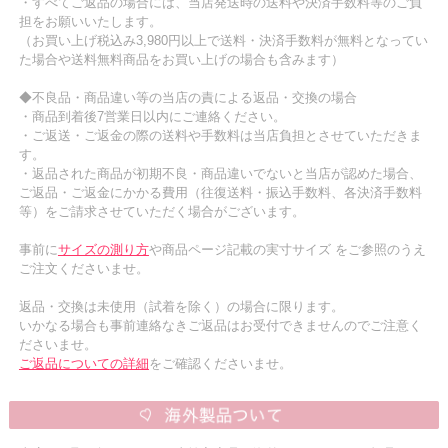
・すべてご返品の場合には、当店発送時の送料や決済手数料等のご負
担をお願いいたします。
（お買い上げ税込み3,980円以上で送料・決済手数料が無料となってい
た場合や送料無料商品をお買い上げの場合も含みます）
◆不良品・商品違い等の当店の責による返品・交換の場合
・商品到着後7営業日以内にご連絡ください。
・ご返送・ご返金の際の送料や手数料は当店負担とさせていただきま
す。
・返品された商品が初期不良・商品違いでないと当店が認めた場合、
ご返品・ご返金にかかる費用（往復送料・振込手数料、各決済手数料
等）をご請求させていただく場合がございます。
事前に
サイズの測り方
や商品ページ記載の実寸サイズ をご参照のうえ
ご注文くださいませ。
返品・交換は未使用（試着を除く）の場合に限ります。
いかなる場合も事前連絡なきご返品はお受付できませんのでご注意く
ださいませ。
ご返品についての詳細
をご確認くださいませ。