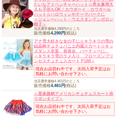
たいなアドベンチャーハット☆男女兼用大
ニュースレター購読
人も子供もOK！カウボーイ・カウガール
ハット☆ハロウィンやテーマパークに
マイページログイン
＜ジェシーハット・ウエスタンテンガロン
お問い合わせ
帽子＞
当店通常価格4,290円のところ
販売価格
4,290円
(税込)
アナ雪大好きな女の子に☆キラキラの雪の
結晶柄チュチュパニエ内蔵スカート☆キッ
当店は持続可能な開発目標「SDGs」を推進しています。
ズダンス衣装、発表会、パーティーに。
＜キラキラ雪のラメ入り フローズンプリ
0120-221-040
ンセスチュチュスカート P188＞
電話受付時間：月～金10:00~16:00 ※祝日除く
現在お品切れ中です。次回入荷予定はお
気軽にお問い合わせ下さい。
当店通常価格4,461円のところ
販売価格
4,461円
(税込)
＜星条旗柄アメリカンチュチュスカート赤
リボンタイプ＞
現在お品切れ中です。次回入荷予定はお
気軽にお問い合わせ下さい。