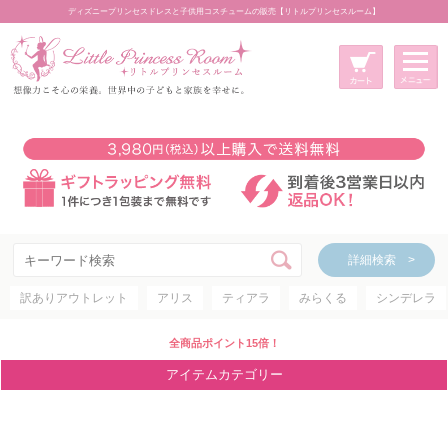
ディズニープリンセスドレスと子供用コスチュームの販売【リトルプリンセスルーム】
メニュー
新規会員登録
マイページ
カート
詳細検索 >
詳細検索 >
訳ありアウトレット
アリス
ティアラ
みらくる
シンデレラ
アイテムカテゴリー
ディズニープリンセス
全商品ポイント15倍！
ディズニキャラクター
アイテムカテゴリー
世界のプリンセス
コスチューム