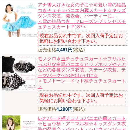
アナ雪大好きな女の子に☆可愛い雪の結晶
つきチュチュパニエ内蔵スカート☆キッズ
ダンス衣装、発表会、パーティーに。
＜雪の結晶つき フローズンプリンセスチ
ュチュスカート P187＞
現在お品切れ中です。次回入荷予定はお
気軽にお問い合わせ下さい。
販売価格
4,461円
(税込)
モノクロ水玉チュチュスカート☆フリルた
っぷりな白黒パニエ☆ヒップホップやチア
などの各種ダンス衣装、ステージ衣装、テ
ーマパークへのお出かけに☆
＜モノトーン ドット柄チュチュスカート
＞
現在お品切れ中です。次回入荷予定はお
気軽にお問い合わせ下さい。
販売価格
4,290円
(税込)
レオパード柄チュチュパニエ内蔵スカート
☆ヒョウ柄・アニマル柄☆キッズダンス衣
装や発表会・イベント・ハロウィンパーテ