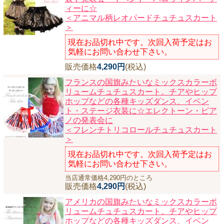
ィーに☆
＜アニマル柄レオパードチュチュスカート
＞
現在お品切れ中です。次回入荷予定はお
気軽にお問い合わせ下さい。
販売価格
4,290円
(税込)
フランスの国旗みたいなミックスカラーボ
リュームチュチュスカート。チアやヒップ
ホップなどの各種キッズダンス、イベン
ト・ステージ衣装に☆エレクトーン・ピア
ノの発表会に
＜フレンチトリコロールチュチュスカート
＞
現在お品切れ中です。次回入荷予定はお
気軽にお問い合わせ下さい。
当店通常価格4,290円のところ
販売価格
4,290円
(税込)
アメリカの国旗みたいなミックスカラーボ
リュームチュチュスカート。チアやヒップ
ホップなどの各種キッズダンス、イベン