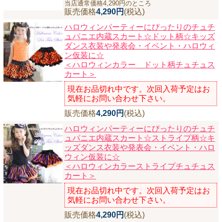
当店通常価格4,290円のところ
販売価格
4,290円
(税込)
ハロウィンパーティーにぴったりのチュチ
ュパニエ内蔵スカート☆ドット柄☆キッズ
ダンス衣装や発表会・イベント・ハロウィ
ン仮装に☆
＜ハロウィンカラー ドット柄チュチュス
カート＞
現在お品切れ中です。次回入荷予定はお
気軽にお問い合わせ下さい。
販売価格
4,290円
(税込)
ハロウィンパーティーにぴったりのチュチ
ュパニエ内蔵スカート☆ストライプ柄☆キ
ッズダンス衣装や発表会・イベント・ハロ
ウィン仮装に☆
＜ハロウィンカラーストライプチュチュス
カート＞
現在お品切れ中です。次回入荷予定はお
気軽にお問い合わせ下さい。
販売価格
4,290円
(税込)