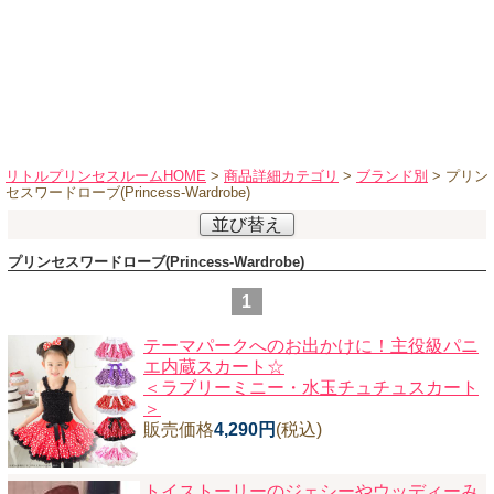
ハロウィンコスチューム
バレエ・ダンス
小物・アクセサリー
おもちゃ・雑貨
ブランド別に探す
リトルプリンセスルームHOME
>
商品詳細カテゴリ
>
ブランド別
> プリン
セスワードローブ(Princess-Wardrobe)
アウトレット
並び替え
ショッピングインフォメーション
プリンセスワードローブ(Princess-Wardrobe)
会社概要
1
お支払・送料
テーマパークへのお出かけに！主役級パニ
返品・交換
エ内蔵スカート☆
＜ラブリーミニー・水玉チュチュスカート
サイズの測り方
＞
よくあるご質問
販売価格
4,290円
(税込)
レビューを見る
トイストーリーのジェシーやウッディーみ
ブログ