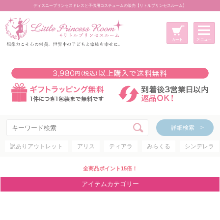
ディズニープリンセスドレスと子供用コスチュームの販売【リトルプリンセスルーム】
メニュー
新規会員登録
マイページ
カート
詳細検索 >
詳細検索 >
訳ありアウトレット
アリス
ティアラ
みらくる
シンデレラ
アイテムカテゴリー
ディズニープリンセス
全商品ポイント15倍！
ディズニキャラクター
アイテムカテゴリー
世界のプリンセス
コスチューム