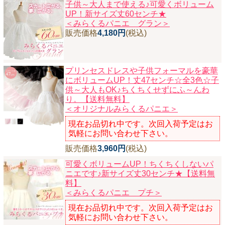
子供～大人まで使える♪可愛くボリューム
UP！新サイズ丈60センチ★
ニュースレター購読
＜みらくるパニエ グラン＞
マイページログイン
販売価格
4,180円
(税込)
お問い合わせ
プリンセスドレスや子供フォーマルを豪華
にボリュームUP！丈47センチ☆全3色☆子
供～大人もOK♪ちくちくせずにふ～んわ
当店は持続可能な開発目標「SDGs」を推進しています。
り。【送料無料】
＜オリジナルみらくるパニエ＞
0120-221-040
現在お品切れ中です。次回入荷予定はお
電話受付時間：月～金10:00~16:00 ※祝日除く
気軽にお問い合わせ下さい。
販売価格
3,960円
(税込)
可愛くボリュームUP！ちくちくしないパ
ニエです♪新サイズ丈30センチ★【送料無
料】
＜みらくるパニエ プチ＞
現在お品切れ中です。次回入荷予定はお
気軽にお問い合わせ下さい。