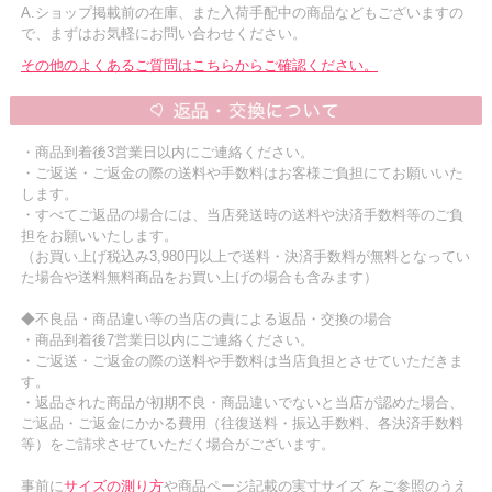
A.ショップ掲載前の在庫、また入荷手配中の商品などもございますの
で、まずはお気軽にお問い合わせください。
その他のよくあるご質問はこちらからご確認ください。
・商品到着後3営業日以内にご連絡ください。
・ご返送・ご返金の際の送料や手数料はお客様ご負担にてお願いいた
します。
・すべてご返品の場合には、当店発送時の送料や決済手数料等のご負
担をお願いいたします。
（お買い上げ税込み3,980円以上で送料・決済手数料が無料となってい
た場合や送料無料商品をお買い上げの場合も含みます）
◆不良品・商品違い等の当店の責による返品・交換の場合
・商品到着後7営業日以内にご連絡ください。
・ご返送・ご返金の際の送料や手数料は当店負担とさせていただきま
す。
・返品された商品が初期不良・商品違いでないと当店が認めた場合、
ご返品・ご返金にかかる費用（往復送料・振込手数料、各決済手数料
等）をご請求させていただく場合がございます。
事前に
サイズの測り方
や商品ページ記載の実寸サイズ をご参照のうえ