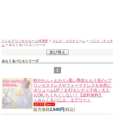
ハロウィンコスチューム
バレエ・ダンス
小物・アクセサリー
おもちゃ・雑貨
ブランド別に探す
リトルプリンセスルームHOME
>
ドレス・コスチューム
>
パニエ・チュチ
ュ
> みらくるパニエシリーズ
アウトレット
並び替え
ショッピングインフォメーション
みらくるパニエシリーズ
会社概要
1
お支払・送料
軽やかふ～んわり♪暑い季節ももう安心♪プ
返品・交換
リンセスドレスやフォーマドレスを自然に
ボリュームUP！丈47センチ☆子供～大人
サイズの測り方
もOK♪ちくちくしない！【送料無料】
よくあるご質問
＜みらくるパニエ エアリー＞
レビューを見る
販売価格
2,640円
(税込)
ブログ