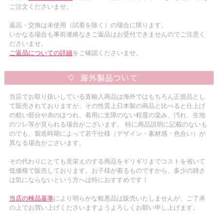
ご注文くださいませ。
返品・交換は未使用（試着を除く）の場合に限ります。
いかなる場合も事前連絡なきご返品はお受付できませんのでご注意く
ださいませ。
ご返品についての詳細
をご確認くださいませ。
当店でお取り扱いしている直輸入商品は海外ではもちろん正規品とし
て販売されておりますが、その性質上日本製の商品と比べると仕上げ
の粗い部分や糸のほつれ、着用に支障のない程度の染み、汚れ、生地
のツレ等が見られる場合がございます。 特に商品説明に記載のないも
のでも、製造時期によって若干仕様（デザイン・素材感・色合い）が
異なる場合がございます。
その代わりにとても見栄えのする商品をギリギリまでコストを省いて
低価格で販売しております。お子様が着るものですから、多少の雑さ
は気にならないという方へは特におすすめです！
当店の検品基準
により明らかな粗悪品は販売いたしませんが、ご了承
の上でお買い上げくださいますようよろしくお願い申し上げます。