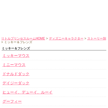
ハロウィンコスチューム
バレエ・ダンス
小物・アクセサリー
おもちゃ・雑貨
ブランド別に探す
リトルプリンセスルームHOME
>
ディズニーキャラクター
>
ストーリー別
> ミッキー＆フレンズ
アウトレット
ミッキー＆フレンズ
ショッピングインフォメーション
ミッキーマウス
会社概要
ミニーマウス
お支払・送料
ドナルドダック
返品・交換
デイジーダック
サイズの測り方
ヒューイ、デューイ、ルーイ
よくあるご質問
レビューを見る
グーフィー
ブログ