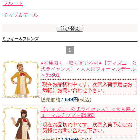
プルート
ニュースレター購読
チップ＆デール
マイページログイン
並び替え
お問い合わせ
ミッキー＆フレンズ
1
当店は持続可能な開発目標「SDGs」を推進しています。
●在庫限り・取り寄せ不可●【ディズニー公
式ライセンス】＜大人用フォーマルデール
0120-221-040
＞95861
電話受付時間：月～金10:00~16:00 ※祝日除く
現在お品切れ中です。次回入荷予定はお
気軽にお問い合わせ下さい。
販売価格
7,689円
(税込)
【ディズニー公式ライセンス】＜大人用フ
ォーマルチップ＞95860
現在お品切れ中です。次回入荷予定はお
気軽にお問い合わせ下さい。
販売価格
7,305円
(税込)