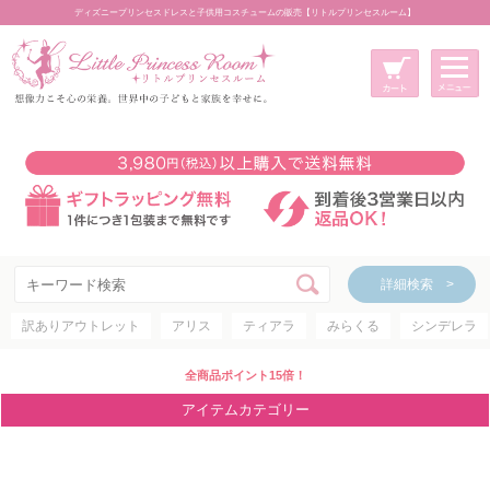
ディズニープリンセスドレスと子供用コスチュームの販売【リトルプリンセスルーム】
メニュー
新規会員登録
マイページ
カート
詳細検索 >
詳細検索 >
訳ありアウトレット
アリス
ティアラ
みらくる
シンデレラ
アイテムカテゴリー
ディズニープリンセス
全商品ポイント15倍！
ディズニキャラクター
アイテムカテゴリー
世界のプリンセス
コスチューム