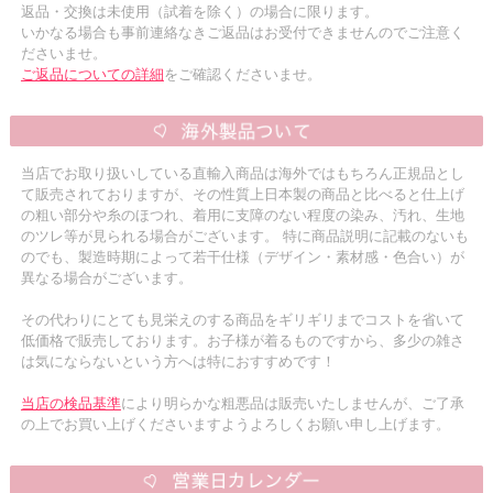
返品・交換は未使用（試着を除く）の場合に限ります。
いかなる場合も事前連絡なきご返品はお受付できませんのでご注意く
ださいませ。
ご返品についての詳細
をご確認くださいませ。
当店でお取り扱いしている直輸入商品は海外ではもちろん正規品とし
て販売されておりますが、その性質上日本製の商品と比べると仕上げ
の粗い部分や糸のほつれ、着用に支障のない程度の染み、汚れ、生地
のツレ等が見られる場合がございます。 特に商品説明に記載のないも
のでも、製造時期によって若干仕様（デザイン・素材感・色合い）が
異なる場合がございます。
その代わりにとても見栄えのする商品をギリギリまでコストを省いて
低価格で販売しております。お子様が着るものですから、多少の雑さ
は気にならないという方へは特におすすめです！
当店の検品基準
により明らかな粗悪品は販売いたしませんが、ご了承
の上でお買い上げくださいますようよろしくお願い申し上げます。