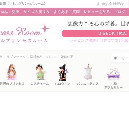
新規会員登録
販売【リトルプリンセスルーム】
返品・交換
サイズの測り方
よくあるご質問
レビューを見る
ブログ
ラ
ラプンツェル
送料無料
パニエ
妖精の羽