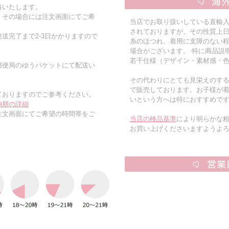
絡いたします。
。その場合には注文画面にてご希
当店でお取り扱いしている直輸
されておりますが、その性質上
送完了まで2-3日かかりますので
糸のほつれ、着用に支障のない
場合がございます。 特に商品説
若干仕様（デザイン・素材感・
郵便局のゆうパケットにて配送い
その代わりにとても見栄えのす
で販売しております。お子様が
ておりますのでご参考ください。
いという方へは特におすすめで
納期の詳細
注文画面にてご希望の時間帯をご
当店の検品基準
により明らかな
お買い上げくださいますようよ