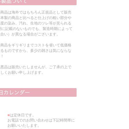
入商品は海外ではもちろん正規品として販売
日本製の商品と比べると仕上げの粗い部分や
程度の染み、汚れ、生地のツレ等が見られる
明に記載のないものでも、製造時期によって
色合い）が異なる場合がございます。
る商品をギリギリまでコストを省いて低価格
着るものですから、多少の雑さは気にならな
す！
粗悪品は販売いたしませんが、ご了承の上で
ろしくお願い申し上げます。
■
は定休日です。
お電話でのお問い合わせは下記時間帯に
お願いいたします。