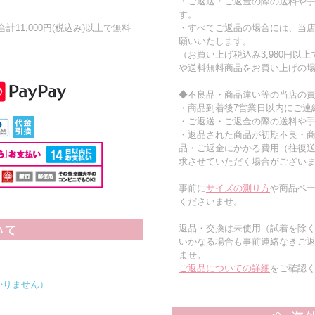
・ご返送・ご返金の際の送料や
す。
11,000円(税込み)以上で無料
・すべてご返品の場合には、当
願いいたします。
（お買い上げ税込み3,980円以
や送料無料商品をお買い上げの
◆不良品・商品違い等の当店の
・商品到着後7営業日以内にご連
・ご返送・ご返金の際の送料や
・返品された商品が初期不良・
品・ご返金にかかる費用（往復
求させていただく場合がござい
事前に
サイズの測り方
や商品ペー
くださいませ。
返品・交換は未使用（試着を除
いかなる場合も事前連絡なきご
ませ。
ご返品についての詳細
をご確認
かりません）