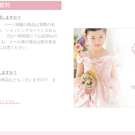
着しますか？
す。 ページ掲載の商品は実際の在
め、ショッピングカートに入れら
。 万が一時間差にてお品切れの
なお、メール便の場合は順次発送
でご注意ください。
しますか？
の商品などもございますので、ま
TE
認ください。