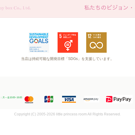
当店は持続可能な開発目標「SDGs」を支援しています。
～金10:00~16:00
Copyright (C) 2005-2026 little princess room All Rights Reserved.