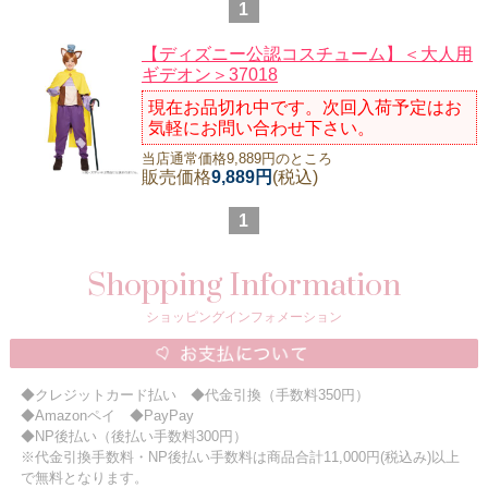
1
ニュースレター購読
【ディズニー公認コスチューム】＜大人用
マイページログイン
ギデオン＞37018
お問い合わせ
現在お品切れ中です。次回入荷予定はお
気軽にお問い合わせ下さい。
当店通常価格9,889円のところ
販売価格
9,889円
(税込)
当店は持続可能な開発目標「SDGs」を推進しています。
1
0120-221-040
Shopping Information
電話受付時間：月～金10:00~16:00 ※祝日除く
ショッピングインフォメーション
◆クレジットカード払い ◆代金引換（手数料350円）
◆Amazonペイ ◆PayPay
◆NP後払い（後払い手数料300円）
※代金引換手数料・NP後払い手数料は商品合計11,000円(税込み)以上
で無料となります。