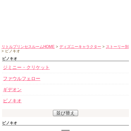
ハロウィンコスチューム
バレエ・ダンス
小物・アクセサリー
おもちゃ・雑貨
ブランド別に探す
リトルプリンセスルームHOME
>
ディズニーキャラクター
>
ストーリー別
> ピノキオ
アウトレット
ピノキオ
ショッピングインフォメーション
ジミニー・クリケット
会社概要
ファウルフェロー
お支払・送料
ギデオン
返品・交換
ピノキオ
サイズの測り方
よくあるご質問
並び替え
レビューを見る
ピノキオ
ブログ