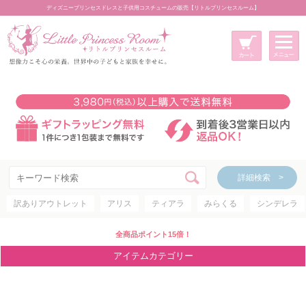
ディズニープリンセスドレスと子供用コスチュームの販売【リトルプリンセスルーム】
メニュー
新規会員登録
マイページ
カート
詳細検索 >
詳細検索 >
訳ありアウトレット
アリス
ティアラ
みらくる
シンデレラ
アイテムカテゴリー
ディズニープリンセス
全商品ポイント15倍！
ディズニキャラクター
アイテムカテゴリー
世界のプリンセス
コスチューム