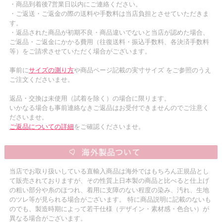
・商品到着後7営業日以内にご連絡ください。
・ご返送・ご返金の際の送料や手数料は当店負担とさせていただきま
す。
・返品された商品が初期不良・商品違いでないと当店が認めた場合、
ご返品・ご返金にかかる費用（往復送料・振込手数料、各決済手数料
等）をご請求させていただく場合がございます。
事前に
サイズの測り方
や商品ページ記載の実寸サイズ をご参照のうえ
ご注文くださいませ。
返品・交換は未使用（試着を除く）の場合に限ります。
いかなる場合も事前連絡なきご返品はお受付できませんのでご注意く
ださいませ。
ご返品についての詳細
をご確認くださいませ。
当店でお取り扱いしている直輸入商品は海外ではもちろん正規品とし
て販売されておりますが、その性質上日本製の商品と比べると仕上げ
の粗い部分や糸のほつれ、着用に支障のない程度の染み、汚れ、生地
のツレ等が見られる場合がございます。 特に商品説明に記載のないも
のでも、製造時期によって若干仕様（デザイン・素材感・色合い）が
異なる場合がございます。