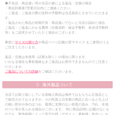
◆不良品・商品違い等の当店の責による返品・交換の場合
・商品到着後7営業日以内にご連絡ください。
・ご返送・ご返金の際の送料や手数料は当店負担とさせていただきま
す。
・返品された商品が初期不良・商品違いでないと当店が認めた場合、
ご返品・ご返金にかかる費用（往復送料・振込手数料、各決済手数料
等）をご請求させていただく場合がございます。
事前に
サイズの測り方
や商品ページ記載の実寸サイズ をご参照のうえ
ご注文くださいませ。
返品・交換は未使用（試着を除く）の場合に限ります。
いかなる場合も事前連絡なきご返品はお受付できませんのでご注意く
ださいませ。
ご返品についての詳細
をご確認くださいませ。
当店でお取り扱いしている直輸入商品は海外ではもちろん正規品とし
て販売されておりますが、その性質上日本製の商品と比べると仕上げ
の粗い部分や糸のほつれ、着用に支障のない程度の染み、汚れ、生地
のツレ等が見られる場合がございます。 特に商品説明に記載のないも
のでも、製造時期によって若干仕様（デザイン・素材感・色合い）が