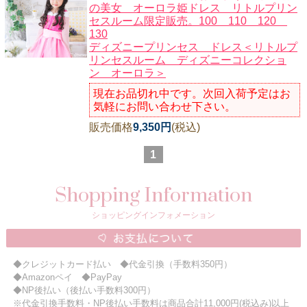
の美女 オーロラ姫ドレス リトルプリン
セスルーム限定販売。100 110 120
ニュースレター購読
130
マイページログイン
ディズニープリンセス ドレス＜リトルプ
リンセスルーム ディズニーコレクショ
お問い合わせ
ン オーロラ＞
現在お品切れ中です。次回入荷予定はお
気軽にお問い合わせ下さい。
販売価格
9,350円
(税込)
当店は持続可能な開発目標「SDGs」を推進しています。
1
0120-221-040
電話受付時間：月～金10:00~16:00 ※祝日除く
Shopping Information
ショッピングインフォメーション
◆クレジットカード払い ◆代金引換（手数料350円）
◆Amazonペイ ◆PayPay
◆NP後払い（後払い手数料300円）
※代金引換手数料・NP後払い手数料は商品合計11,000円(税込み)以上