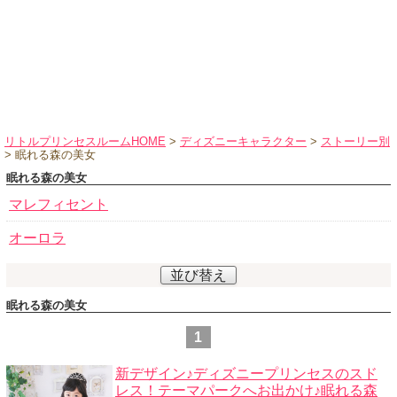
ハロウィンコスチューム
バレエ・ダンス
小物・アクセサリー
おもちゃ・雑貨
ブランド別に探す
リトルプリンセスルームHOME
>
ディズニーキャラクター
>
ストーリー別
> 眠れる森の美女
アウトレット
眠れる森の美女
ショッピングインフォメーション
マレフィセント
会社概要
オーロラ
お支払・送料
並び替え
返品・交換
眠れる森の美女
サイズの測り方
1
よくあるご質問
レビューを見る
新デザイン♪ディズニープリンセスのスド
レス！テーマパークへお出かけ♪眠れる森
ブログ