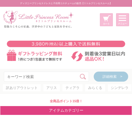
ディズニープリンセスドレスと子供用コスチュームの販売【リトルプリンセスルーム】
メニュー
新規会員登録
マイページ
カート
詳細検索 >
詳細検索 >
訳ありアウトレット
アリス
ティアラ
みらくる
シンデレラ
アイテムカテゴリー
ディズニープリンセス
全商品ポイント15倍！
ディズニキャラクター
アイテムカテゴリー
世界のプリンセス
コスチューム