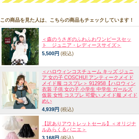
この商品を見た人は、こちらの商品もチェックしています！
＜森のうさぎのふわふわワンピースセッ
ト ジュニア・レディースサイズ＞
5,500円
(税込)
＜ハロウィンコスチューム キッズ ジュニ
ア 女の子 COSCHU! アンティークメイド
メイド服 コスプレ＞ 912958【ハロウィン
衣装 子供 女の子 小学生 中学生 ガールズ
仮装 女性 コスプレ 可愛い メイド服 メイド
めい
4,939円
(税込)
【訳ありアウトレットセール】＜オリジナ
ルみらくるパニエ＞
3,168円
(税込)