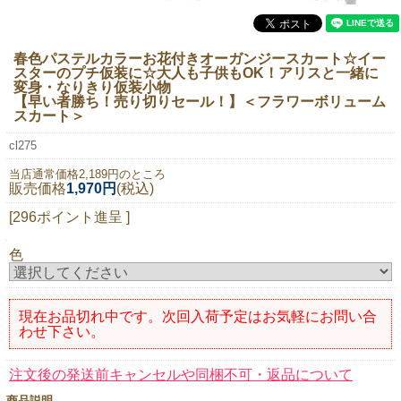
ニュースレター購読
マイページログイン
春色パステルカラーお花付きオーガンジースカート☆イー
スターのプチ仮装に☆大人も子供もOK！アリスと一緒に
お問い合わせ
変身・なりきり仮装小物
【早い者勝ち！売り切りセール！】＜フラワーボリューム
スカート＞
cl275
当店は持続可能な開発目標「SDGs」を推進しています。
当店通常価格2,189円のところ
販売価格
1,970円
(税込)
0120-221-040
[296ポイント進呈 ]
電話受付時間：月～金10:00~16:00 ※祝日除く
色
現在お品切れ中です。次回入荷予定はお気軽にお問い合
わせ下さい。
注文後の発送前キャンセルや同梱不可・返品について
商品説明