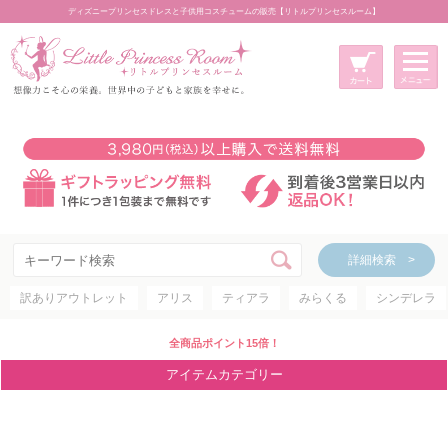
ディズニープリンセスドレスと子供用コスチュームの販売【リトルプリンセスルーム】
メニュー
新規会員登録
マイページ
カート
詳細検索 >
詳細検索 >
訳ありアウトレット
アリス
ティアラ
みらくる
シンデレラ
アイテムカテゴリー
ディズニープリンセス
全商品ポイント15倍！
ディズニキャラクター
アイテムカテゴリー
世界のプリンセス
コスチューム