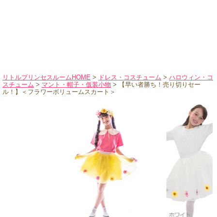
ハロウィンコスチューム
バレエ・ダンス
小物・アクセサリー
おもちゃ・雑貨
ブランド別に探す
リトルプリンセスルームHOME
>
ドレス・コスチューム
>
ハロウィン・コ
スチューム
>
マント・帽子・仮装小物
> 【早い者勝ち！売り切りセー
アウトレット
ル！】＜フラワーボリュームスカート＞
ショッピングインフォメーション
会社概要
お支払・送料
返品・交換
サイズの測り方
よくあるご質問
レビューを見る
ブログ