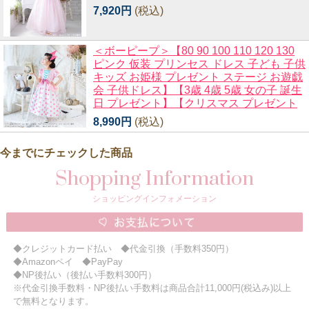
7,920円
(税込)
＜ボーピープ＞【80 90 100 110 120 130
ピンク 仮装 プリンセス ドレス 子ども 子供
キッズ お姫様 プレゼント ステージ お遊戯
会 子供ドレス】【3歳 4歳 5歳 女の子 誕生
日 プレゼント】【クリスマス プレゼント
8,990円
(税込)
今までにチェックした商品
Shopping Information
ショッピングインフォメーション
◆クレジットカード払い ◆代金引換（手数料350円）
◆Amazonペイ ◆PayPay
◆NP後払い（後払い手数料300円）
※代金引換手数料・NP後払い手数料は商品合計11,000円(税込み)以上
で無料となります。