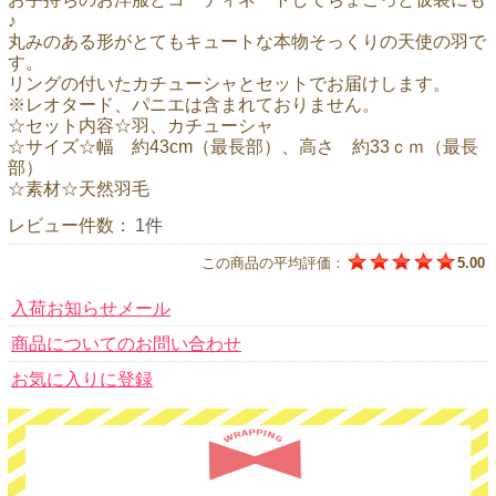
♪
丸みのある形がとてもキュートな本物そっくりの天使の羽で
す。
リングの付いたカチューシャとセットでお届けします。
※レオタード、パニエは含まれておりません。
☆セット内容☆羽、カチューシャ
☆サイズ☆幅 約43cm（最長部）、高さ 約33ｃｍ（最長
部）
☆素材☆天然羽毛
レビュー件数：
1件
この商品の平均評価：
5.00
入荷お知らせメール
商品についてのお問い合わせ
お気に入りに登録