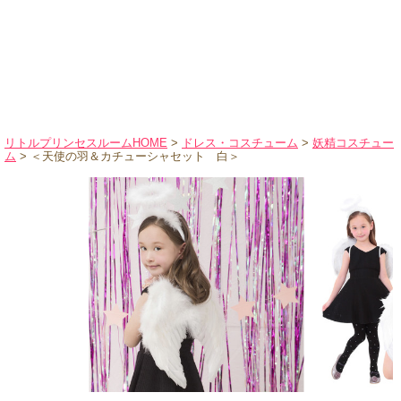
ハロウィンコスチューム
バレエ・ダンス
小物・アクセサリー
おもちゃ・雑貨
ブランド別に探す
リトルプリンセスルームHOME
>
ドレス・コスチューム
>
妖精コスチュー
ム
> ＜天使の羽＆カチューシャセット 白＞
アウトレット
ショッピングインフォメーション
会社概要
お支払・送料
返品・交換
サイズの測り方
よくあるご質問
レビューを見る
ブログ