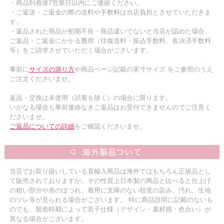
・商品到着後7営業日以内にご連絡ください。
・ご返送・ご返金の際の送料や手数料は当店負担とさせていただきま
す。
・返品された商品が初期不良・商品違いでないと当店が認めた場合、
ご返品・ご返金にかかる費用（往復送料・振込手数料、各決済手数料
等）をご請求させていただく場合がございます。
事前に
サイズの測り方
や商品ページ記載の実寸サイズ をご参照のうえ
ご注文くださいませ。
返品・交換は未使用（試着を除く）の場合に限ります。
いかなる場合も事前連絡なきご返品はお受付できませんのでご注意く
ださいませ。
ご返品についての詳細
をご確認くださいませ。
当店でお取り扱いしている直輸入商品は海外ではもちろん正規品とし
て販売されておりますが、その性質上日本製の商品と比べると仕上げ
の粗い部分や糸のほつれ、着用に支障のない程度の染み、汚れ、生地
のツレ等が見られる場合がございます。 特に商品説明に記載のないも
のでも、製造時期によって若干仕様（デザイン・素材感・色合い）が
異なる場合がございます。