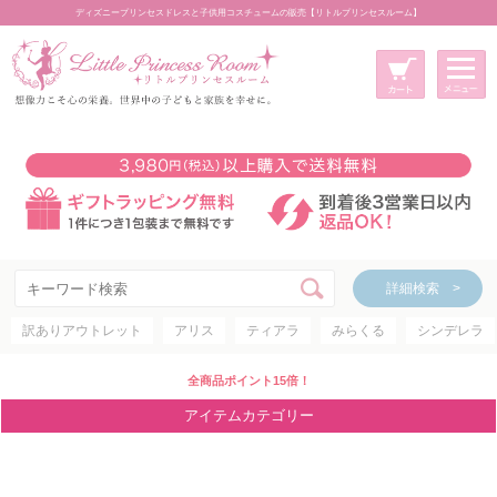
ディズニープリンセスドレスと子供用コスチュームの販売【リトルプリンセスルーム】
メニュー
新規会員登録
マイページ
カート
詳細検索 >
詳細検索 >
訳ありアウトレット
アリス
ティアラ
みらくる
シンデレラ
アイテムカテゴリー
ディズニープリンセス
全商品ポイント15倍！
ディズニキャラクター
アイテムカテゴリー
世界のプリンセス
コスチューム