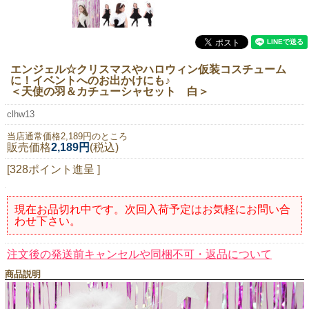
ニュースレター購読
マイページログイン
お問い合わせ
エンジェル☆クリスマスやハロウィン仮装コスチューム
に！イベントへのお出かけにも♪
＜天使の羽＆カチューシャセット 白＞
clhw13
当店は持続可能な開発目標「SDGs」を推進しています。
当店通常価格2,189円のところ
販売価格
2,189円
(税込)
0120-221-040
[328ポイント進呈 ]
電話受付時間：月～金10:00~16:00 ※祝日除く
現在お品切れ中です。次回入荷予定はお気軽にお問い合
わせ下さい。
注文後の発送前キャンセルや同梱不可・返品について
商品説明