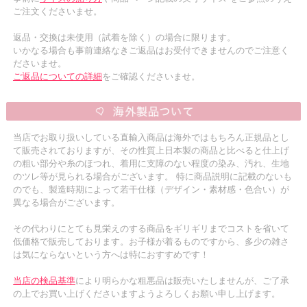
ご注文くださいませ。
返品・交換は未使用（試着を除く）の場合に限ります。
いかなる場合も事前連絡なきご返品はお受付できませんのでご注意く
ださいませ。
ご返品についての詳細
をご確認くださいませ。
当店でお取り扱いしている直輸入商品は海外ではもちろん正規品とし
て販売されておりますが、その性質上日本製の商品と比べると仕上げ
の粗い部分や糸のほつれ、着用に支障のない程度の染み、汚れ、生地
のツレ等が見られる場合がございます。 特に商品説明に記載のないも
のでも、製造時期によって若干仕様（デザイン・素材感・色合い）が
異なる場合がございます。
その代わりにとても見栄えのする商品をギリギリまでコストを省いて
低価格で販売しております。お子様が着るものですから、多少の雑さ
は気にならないという方へは特におすすめです！
当店の検品基準
により明らかな粗悪品は販売いたしませんが、ご了承
の上でお買い上げくださいますようよろしくお願い申し上げます。