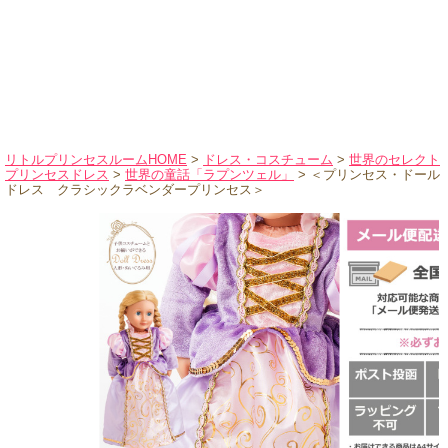
ハロウィンコスチューム
バレエ・ダンス
小物・アクセサリー
おもちゃ・雑貨
ブランド別に探す
リトルプリンセスルームHOME
>
ドレス・コスチューム
>
世界のセレクト
プリンセスドレス
>
世界の童話「ラプンツェル」
> ＜プリンセス・ドール
アウトレット
ドレス クラシックラベンダープリンセス＞
ショッピングインフォメーション
会社概要
お支払・送料
返品・交換
サイズの測り方
よくあるご質問
レビューを見る
ブログ