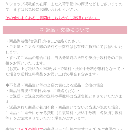
A.ショップ掲載前の在庫、また入荷手配中の商品などもございますの
で、まずはお気軽にお問い合わせください。
その他のよくあるご質問はこちらからご確認ください。
・商品到着後3営業日以内にご連絡ください。
・ご返送・ご返金の際の送料や手数料はお客様ご負担にてお願いいた
します。
・すべてご返品の場合には、当店発送時の送料や決済手数料等のご負
担をお願いいたします。
（お買い上げ税込み3,980円以上で送料・決済手数料が無料となってい
た場合や送料無料商品をお買い上げの場合も含みます）
◆不良品・商品違い等の当店の責による返品・交換の場合
・商品到着後7営業日以内にご連絡ください。
・ご返送・ご返金の際の送料や手数料は当店負担とさせていただきま
す。
・返品された商品が初期不良・商品違いでないと当店が認めた場合、
ご返品・ご返金にかかる費用（往復送料・振込手数料、各決済手数料
等）をご請求させていただく場合がございます。
事前に
サイズの測り方
や商品ページ記載の実寸サイズ をご参照のうえ