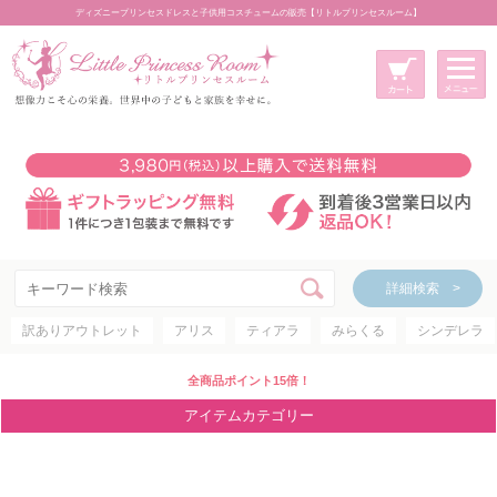
ディズニープリンセスドレスと子供用コスチュームの販売【リトルプリンセスルーム】
メニュー
新規会員登録
マイページ
カート
詳細検索 >
詳細検索 >
訳ありアウトレット
アリス
ティアラ
みらくる
シンデレラ
アイテムカテゴリー
ディズニープリンセス
全商品ポイント15倍！
ディズニキャラクター
アイテムカテゴリー
世界のプリンセス
コスチューム