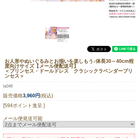
ニュースレター購読
マイページログイン
お問い合わせ
当店は持続可能な開発目標「SDGs」を推進しています。
お人形やぬいぐるみとお揃いを楽しもう♪体長30～40cm程
度向けサイズ【メール便配送可】
0120-221-040
＜プリンセス・ドールドレス クラシックラベンダープリ
ンセス＞
電話受付時間：月～金10:00~16:00 ※祝日除く
la048
販売価格
3,960円
(税込)
[594ポイント進呈 ]
メール便発送可能