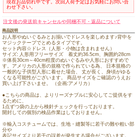
現在お品切れ中です。次回入荷予定はお気軽にお問い合
わせ下さい。
注文後の発送前キャンセルや同梱不可・返品について
商品説明
お人形やぬいぐるみとお揃いでドレスを楽しめます♪背中を
マジックテープでとめるタイプです。
セット内容☆ドレス（人形・小物は含まれません）
サイズ: 人形用フリーサイズ 着丈約36.5cm、胸囲約28cm
※体長30cm～40cm程度のぬいぐるみや人形におすすめで
す。アメリカの人形の規格で作られている為、 日本規格の
一般的な子供型人形に着せた場合、 丈が長く、身頃がゆる
くなる可能性がございます。 商品サイズをご確認のうえお
買い上げ下さいませ。 （企画:アメリカ）
●こちらの商品は、よりリーズナブルに安心してご提供をす
るために、
1点ずつ袋の上から検針チェックを行っております。
開封しての個別の検品作業はしておりません。
※輸入コスチュームでは、生地・縫製等に若干の難や粗い部
分や
表記サイズより若干の誤差が発生する場合がございます。