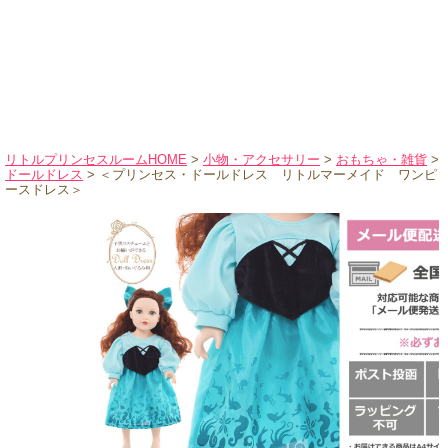
ハロウィンコスチューム
バレエ・ダンス
小物・アクセサリー
おもちゃ・雑貨
ブランド別に探す
リトルプリンセスルームHOME
>
小物・アクセサリー
>
おもちゃ・雑貨
>
ドールドレス
> ＜プリンセス・ドールドレス リトルマーメイド ワンピ
アウトレット
ースドレス＞
ショッピングインフォメーション
会社概要
お支払・送料
返品・交換
サイズの測り方
よくあるご質問
レビューを見る
ブログ