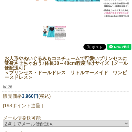
ニュースレター購読
マイページログイン
お問い合わせ
当店は持続可能な開発目標「SDGs」を推進しています。
お人形やぬいぐるみもコスチュームで可愛いプリンセスに
変身させちゃおう♪体長30～40cm程度向けサイズ【メール
0120-221-040
便配送可】
＜プリンセス・ドールドレス リトルマーメイド ワンピ
電話受付時間：月～金10:00~16:00 ※祝日除く
ースドレス＞
la128
販売価格
3,960円
(税込)
[198ポイント進呈 ]
メール便発送可能