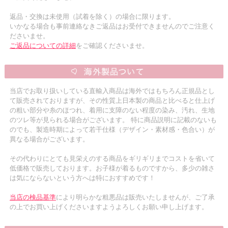
返品・交換は未使用（試着を除く）の場合に限ります。
いかなる場合も事前連絡なきご返品はお受付できませんのでご注意く
ださいませ。
ご返品についての詳細
をご確認くださいませ。
当店でお取り扱いしている直輸入商品は海外ではもちろん正規品とし
て販売されておりますが、その性質上日本製の商品と比べると仕上げ
の粗い部分や糸のほつれ、着用に支障のない程度の染み、汚れ、生地
のツレ等が見られる場合がございます。 特に商品説明に記載のないも
のでも、製造時期によって若干仕様（デザイン・素材感・色合い）が
異なる場合がございます。
その代わりにとても見栄えのする商品をギリギリまでコストを省いて
低価格で販売しております。お子様が着るものですから、多少の雑さ
は気にならないという方へは特におすすめです！
当店の検品基準
により明らかな粗悪品は販売いたしませんが、ご了承
の上でお買い上げくださいますようよろしくお願い申し上げます。