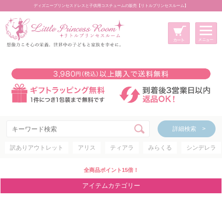
ディズニープリンセスドレスと子供用コスチュームの販売【リトルプリンセスルーム】
メニュー
新規会員登録
マイページ
カート
詳細検索 >
詳細検索 >
訳ありアウトレット
アリス
ティアラ
みらくる
シンデレラ
アイテムカテゴリー
ディズニープリンセス
全商品ポイント15倍！
ディズニキャラクター
アイテムカテゴリー
世界のプリンセス
コスチューム