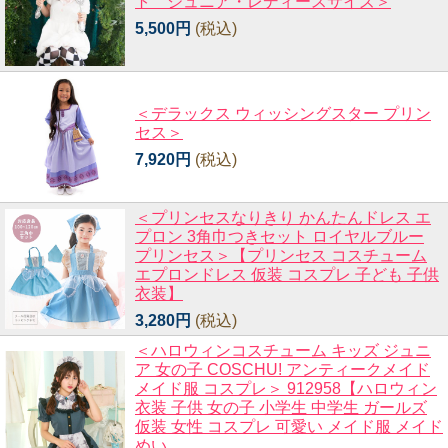
ト ジュニア・レディースサイズ＞
5,500円
(税込)
＜デラックス ウィッシングスター プリン
セス＞
7,920円
(税込)
＜プリンセスなりきり かんたんドレス エ
プロン 3角巾つきセット ロイヤルブルー
プリンセス＞【プリンセス コスチューム
エプロンドレス 仮装 コスプレ 子ども 子供
衣装】
3,280円
(税込)
＜ハロウィンコスチューム キッズ ジュニ
ア 女の子 COSCHU! アンティークメイド
メイド服 コスプレ＞ 912958【ハロウィン
衣装 子供 女の子 小学生 中学生 ガールズ
仮装 女性 コスプレ 可愛い メイド服 メイド
めい