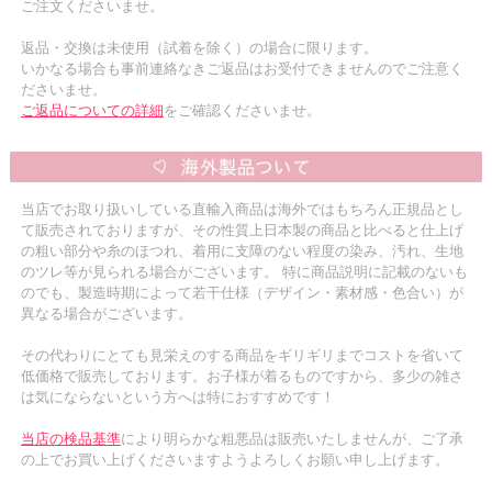
ご注文くださいませ。
返品・交換は未使用（試着を除く）の場合に限ります。
いかなる場合も事前連絡なきご返品はお受付できませんのでご注意く
ださいませ。
ご返品についての詳細
をご確認くださいませ。
当店でお取り扱いしている直輸入商品は海外ではもちろん正規品とし
て販売されておりますが、その性質上日本製の商品と比べると仕上げ
の粗い部分や糸のほつれ、着用に支障のない程度の染み、汚れ、生地
のツレ等が見られる場合がございます。 特に商品説明に記載のないも
のでも、製造時期によって若干仕様（デザイン・素材感・色合い）が
異なる場合がございます。
その代わりにとても見栄えのする商品をギリギリまでコストを省いて
低価格で販売しております。お子様が着るものですから、多少の雑さ
は気にならないという方へは特におすすめです！
当店の検品基準
により明らかな粗悪品は販売いたしませんが、ご了承
の上でお買い上げくださいますようよろしくお願い申し上げます。