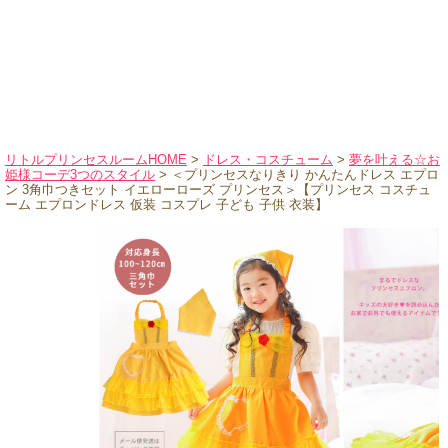
ハロウィンコスチューム
バレエ・ダンス
小物・アクセサリー
おもちゃ・雑貨
ブランド別に探す
リトルプリンセスルームHOME
>
ドレス・コスチューム
>
夢を叶える☆お
姫様コーデ3つのスタイル
> ＜プリンセスなりきり かんたんドレス エプロ
アウトレット
ン 3角巾つきセット イエローローズ プリンセス＞【プリンセス コスチュ
ーム エプロンドレス 仮装 コスプレ 子ども 子供 衣装】
ショッピングインフォメーション
会社概要
お支払・送料
返品・交換
サイズの測り方
よくあるご質問
レビューを見る
ブログ