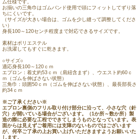
ム仕様です。
お揃いの三角巾はゴムバンド使用で頭にフィットしてずり落
ちにくいです。
（サイズが大きい場合は、ゴムを少し縫って調整してくださ
い）
身長100～120センチ程度まで対応できるサイズです。
素材はポリエステル
お洗濯してもすぐに乾きます。
○サイズ○
適応身長100～120ｃｍ
エプロン：着丈約53ｃｍ（肩紐含まず）、ウエスト約60ｃ
ｍ（ゴムを伸ばさない状態）
三角巾：頭囲50ｃｍ（ゴムを伸ばさない状態）、最長部長さ
約34ｃｍ
※ご了承ください※
エプロン裏側のフリル取り付け部分に沿って、小さな穴（針
穴）が開いている場合がございます。（1か所～数か所）製
造の際に必要な工程でできてしまうものとなっています。表
面からは見えずご着用には支障のないものではございます
が、何卒ご了承の上お買い上げいただきますようお願いいた
します。