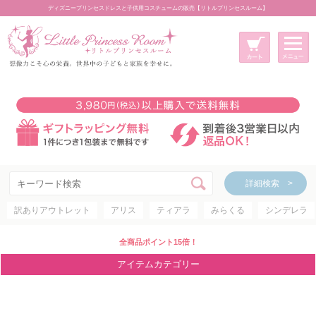
ディズニープリンセスドレスと子供用コスチュームの販売【リトルプリンセスルーム】
メニュー
新規会員登録
マイページ
カート
詳細検索 >
詳細検索 >
訳ありアウトレット
アリス
ティアラ
みらくる
シンデレラ
アイテムカテゴリー
ディズニープリンセス
全商品ポイント15倍！
ディズニキャラクター
アイテムカテゴリー
世界のプリンセス
コスチューム