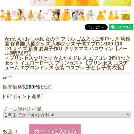
ニュースレター購読
マイページログイン
お問い合わせ
かわいい おしゃれ 女の子 フリル ゴム入り三角巾つき 幼稚
園 保育園 入園グッズ 入学グッズ 子供エプロン100 110
120サイズ 給食 お菓子作り クリスマス ハロウィン【メー
ル便配送可】
当店は持続可能な開発目標「SDGs」を推進しています。
＜プリンセスなりきり かんたんドレス エプロン 3角巾つき
セット イエローローズ プリンセス＞【プリンセス コスチ
ューム エプロンドレス 仮装 コスプレ 子ども 子供 衣装】
0120-221-040
電話受付時間：月～金10:00~16:00 ※祝日除く
or044
販売価格
3,280円
(税込)
[492ポイント進呈 ]
メール便発送可能
数量