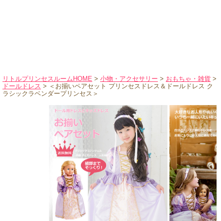
ハロウィンコスチューム
バレエ・ダンス
小物・アクセサリー
おもちゃ・雑貨
ブランド別に探す
リトルプリンセスルームHOME
>
小物・アクセサリー
>
おもちゃ・雑貨
>
ドールドレス
> ＜お揃いペアセット プリンセスドレス＆ドールドレス ク
アウトレット
ラシックラベンダープリンセス＞
ショッピングインフォメーション
会社概要
お支払・送料
返品・交換
サイズの測り方
よくあるご質問
レビューを見る
ブログ