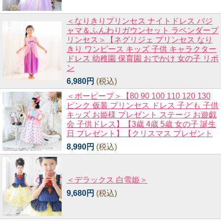
＜なりきりプリンセス ナイトドレス パジ
ャマ＆ふんわりガウンセット ラベンダープ
リンセス＞【ネグリジェ プリンセス なり
きり ワンピース キッズ 子供 キャラクター
ドレス 幼稚園 保育園 おでかけ 女の子 リボ
ン
6,980円
(税込)
＜ボーピープ＞【80 90 100 110 120 130
ピンク 仮装 プリンセス ドレス 子ども 子供
キッズ お姫様 プレゼント ステージ お遊戯
会 子供ドレス】【3歳 4歳 5歳 女の子 誕生
日 プレゼント】【クリスマス プレゼント
8,990円
(税込)
＜デラックス 白雪姫＞
9,680円
(税込)