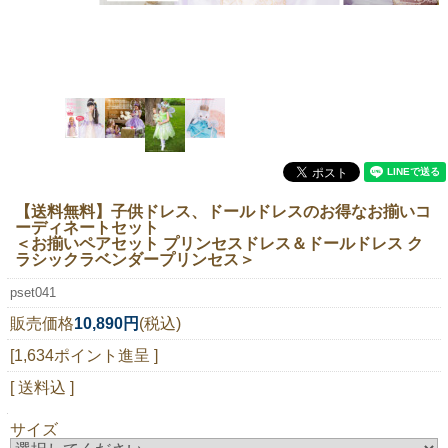
ニュースレター購読
マイページログイン
お問い合わせ
当店は持続可能な開発目標「SDGs」を推進しています。
【送料無料】子供ドレス、ドールドレスのお得なお揃いコ
0120-221-040
ーディネートセット
＜お揃いペアセット プリンセスドレス＆ドールドレス ク
電話受付時間：月～金10:00~16:00 ※祝日除く
ラシックラベンダープリンセス＞
pset041
販売価格
10,890円
(税込)
[1,634ポイント進呈 ]
[ 送料込 ]
サイズ