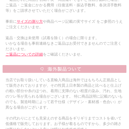
ご返品・ご返金にかかる費用（往復送料・振込手数料、各決済手数料
等）をご請求させていただく場合がございます。
事前に
サイズの測り方
や商品ページ記載の実寸サイズ をご参照のうえ
ご注文くださいませ。
返品・交換は未使用（試着を除く）の場合に限ります。
いかなる場合も事前連絡なきご返品はお受付できませんのでご注意く
ださいませ。
ご返品についての詳細
をご確認くださいませ。
当店でお取り扱いしている直輸入商品は海外ではもちろん正規品とし
て販売されておりますが、その性質上日本製の商品と比べると仕上げ
の粗い部分や糸のほつれ、着用に支障のない程度の染み、汚れ、生地
のツレ等が見られる場合がございます。 特に商品説明に記載のないも
のでも、製造時期によって若干仕様（デザイン・素材感・色合い）が
異なる場合がございます。
その代わりにとても見栄えのする商品をギリギリまでコストを省いて
低価格で販売しております。お子様が着るものですから、多少の雑さ