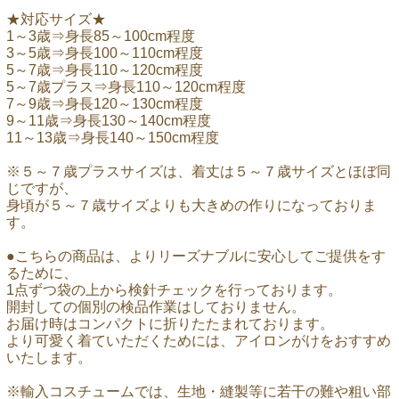
★対応サイズ★
1～3歳⇒身長85～100cm程度
3～5歳⇒身長100～110cm程度
5～7歳⇒身長110～120cm程度
5～7歳プラス⇒身長110～120cm程度
7～9歳⇒身長120～130cm程度
9～11歳⇒身長130～140cm程度
11～13歳⇒身長140～150cm程度
※５～７歳プラスサイズは、着丈は５～７歳サイズとほぼ同
じですが、
身頃が５～７歳サイズよりも大きめの作りになっておりま
す。
●こちらの商品は、よりリーズナブルに安心してご提供をす
るために、
1点ずつ袋の上から検針チェックを行っております。
開封しての個別の検品作業はしておりません。
お届け時はコンパクトに折りたたまれております。
より可愛く着ていただくためには、アイロンがけをおすすめ
いたします。
※輸入コスチュームでは、生地・縫製等に若干の難や粗い部