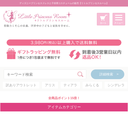
ディズニープリンセスドレスと子供用コスチュームの販売【リトルプリンセスルーム】
メニュー
新規会員登録
マイページ
カート
詳細検索 >
詳細検索 >
訳ありアウトレット
アリス
ティアラ
みらくる
シンデレラ
アイテムカテゴリー
ディズニープリンセス
全商品ポイント15倍！
ディズニキャラクター
アイテムカテゴリー
世界のプリンセス
コスチューム