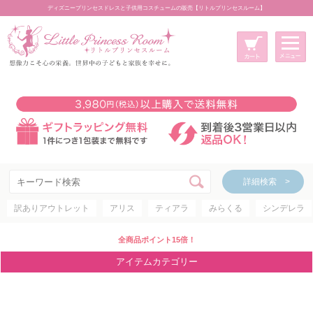
ディズニープリンセスドレスと子供用コスチュームの販売【リトルプリンセスルーム】
メニュー
新規会員登録
マイページ
カート
詳細検索 >
詳細検索 >
訳ありアウトレット
アリス
ティアラ
みらくる
シンデレラ
アイテムカテゴリー
ディズニープリンセス
全商品ポイント15倍！
ディズニキャラクター
アイテムカテゴリー
世界のプリンセス
コスチューム