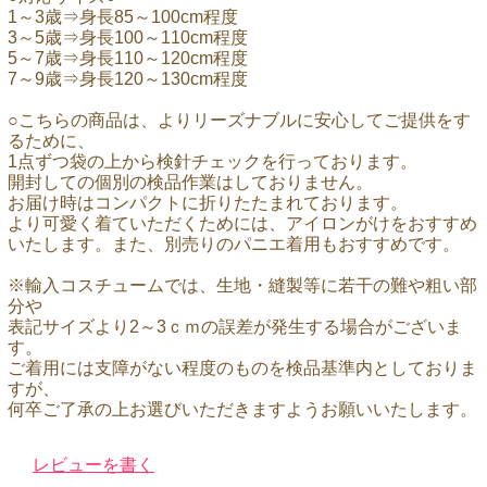
1～3歳⇒身長85～100cm程度
3～5歳⇒身長100～110cm程度
5～7歳⇒身長110～120cm程度
7～9歳⇒身長120～130cm程度
○こちらの商品は、よりリーズナブルに安心してご提供をす
るために、
1点ずつ袋の上から検針チェックを行っております。
開封しての個別の検品作業はしておりません。
お届け時はコンパクトに折りたたまれております。
より可愛く着ていただくためには、アイロンがけをおすすめ
いたします。また、別売りのパニエ着用もおすすめです。
※輸入コスチュームでは、生地・縫製等に若干の難や粗い部
分や
表記サイズより2～3ｃｍの誤差が発生する場合がございま
す。
ご着用には支障がない程度のものを検品基準内としておりま
すが、
何卒ご了承の上お選びいただきますようお願いいたします。
レビューを書く