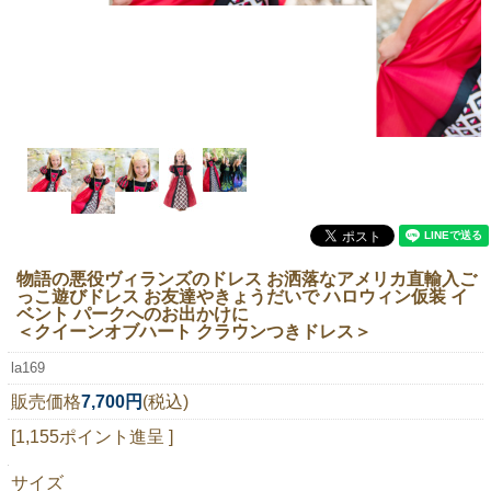
ニュースレター購読
マイページログイン
お問い合わせ
当店は持続可能な開発目標「SDGs」を推進しています。
0120-221-040
電話受付時間：月～金10:00~16:00 ※祝日除く
物語の悪役ヴィランズのドレス お洒落なアメリカ直輸入ご
っこ遊びドレス お友達やきょうだいで ハロウィン仮装 イ
ベント パークへのお出かけに
＜クイーンオブハート クラウンつきドレス＞
la169
販売価格
7,700円
(税込)
[1,155ポイント進呈 ]
サイズ