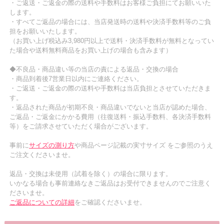
・ご返送・ご返金の際の送料や手数料はお客様ご負担にてお願いいた
します。
・すべてご返品の場合には、当店発送時の送料や決済手数料等のご負
担をお願いいたします。
（お買い上げ税込み3,980円以上で送料・決済手数料が無料となってい
た場合や送料無料商品をお買い上げの場合も含みます）
◆不良品・商品違い等の当店の責による返品・交換の場合
・商品到着後7営業日以内にご連絡ください。
・ご返送・ご返金の際の送料や手数料は当店負担とさせていただきま
す。
・返品された商品が初期不良・商品違いでないと当店が認めた場合、
ご返品・ご返金にかかる費用（往復送料・振込手数料、各決済手数料
等）をご請求させていただく場合がございます。
事前に
サイズの測り方
や商品ページ記載の実寸サイズ をご参照のうえ
ご注文くださいませ。
返品・交換は未使用（試着を除く）の場合に限ります。
いかなる場合も事前連絡なきご返品はお受付できませんのでご注意く
ださいませ。
ご返品についての詳細
をご確認くださいませ。