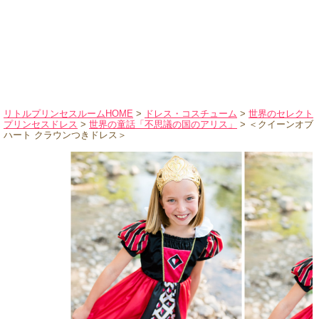
ハロウィンコスチューム
バレエ・ダンス
小物・アクセサリー
おもちゃ・雑貨
ブランド別に探す
リトルプリンセスルームHOME
>
ドレス・コスチューム
>
世界のセレクト
プリンセスドレス
>
世界の童話「不思議の国のアリス」
> ＜クイーンオブ
アウトレット
ハート クラウンつきドレス＞
ショッピングインフォメーション
会社概要
お支払・送料
返品・交換
サイズの測り方
よくあるご質問
レビューを見る
ブログ