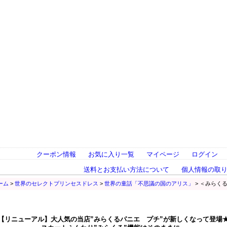
クーポン情報
お気に入り一覧
マイページ
ログイン
送料とお支払い方法について
個人情報の取
ーム
>
世界のセレクトプリンセスドレス
>
世界の童話「不思議の国のアリス」
> ＜みらく
【リニューアル】大人気の当店”みらくるパニエ プチ”が新しくなって登場