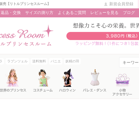
新規会員登録
販売【リトルプリンセスルーム】
返品・交換
サイズの測り方
よくあるご質問
レビューを見る
ブログ
ラ
ラプンツェル
送料無料
パニエ
妖精の羽