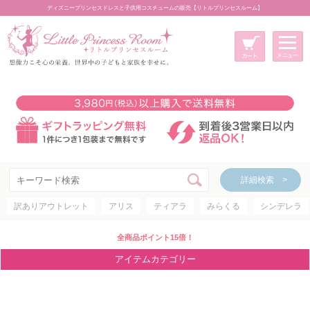
ディズニープリンセスドレスと子供用コスチュームの販売【リトルプリンセスルーム】
メニュー
新規会員登録
マイページ
カート
詳細検索 >
詳細検索 >
訳ありアウトレット
アリス
ティアラ
みらくる
シンデレラ
アイテムカテゴリー
ディズニープリンセス
全商品ポイント15倍！
ディズニキャラクター
アイテムカテゴリー
世界のプリンセス
コスチューム