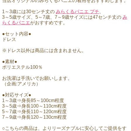
当店オリジナルのみらくるパニエの着用をおすすめします。
1～3歳には30センチ丈の
みらくるパニエ プチ
、
3～5歳サイズ、5～7歳、7～9歳サイズには47センチ丈の
み
らくるパニエ
がおすすめです。
●セット内容●
ドレス
※ドレス以外は商品には含まれません。
●素材●
ポリエステル100％
お洗濯は手洗いでお願いします。
（企画:アメリカ）
●対応サイズ●
1～3歳⇒身長85～100cm程度
3～5歳⇒身長100～110cm程度
5～7歳⇒身長110～120cm程度
7～9歳⇒身長120～130cm程度
○こちらの商品は、よりリーズナブルに安心してご提供をす