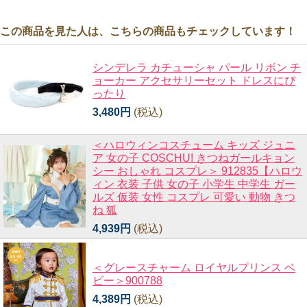
この商品を見た人は、こちらの商品もチェックしています！
シンデレラ カチューシャ パール リボン チ
ョーカー アクセサリーセット ドレスにぴ
ったり
3,480円
(税込)
＜ハロウィンコスチューム キッズ ジュニ
ア 女の子 COSCHU! きつねガールキョン
シー おしゃれ コスプレ＞ 912835【ハロウ
ィン 衣装 子供 女の子 小学生 中学生 ガー
ルズ 仮装 女性 コスプレ 可愛い 動物 きつ
ね 狐
4,939円
(税込)
＜グレースチャーム ロイヤルプリンス ベ
ビー＞900788
4,389円
(税込)