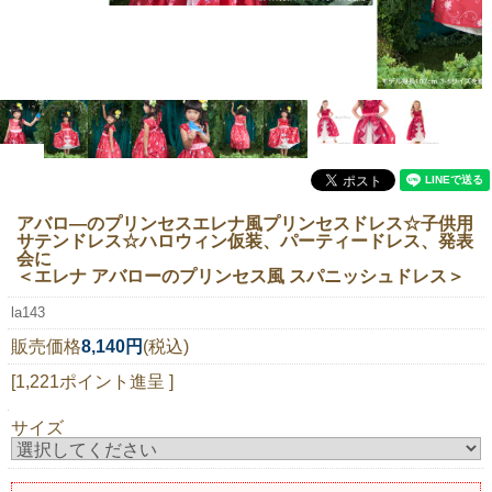
ニュースレター購読
マイページログイン
お問い合わせ
当店は持続可能な開発目標「SDGs」を推進しています。
アバロ―のプリンセスエレナ風プリンセスドレス☆子供用
サテンドレス☆ハロウィン仮装、パーティードレス、発表
0120-221-040
会に
＜エレナ アバローのプリンセス風 スパニッシュドレス＞
電話受付時間：月～金10:00~16:00 ※祝日除く
la143
販売価格
8,140円
(税込)
[1,221ポイント進呈 ]
サイズ