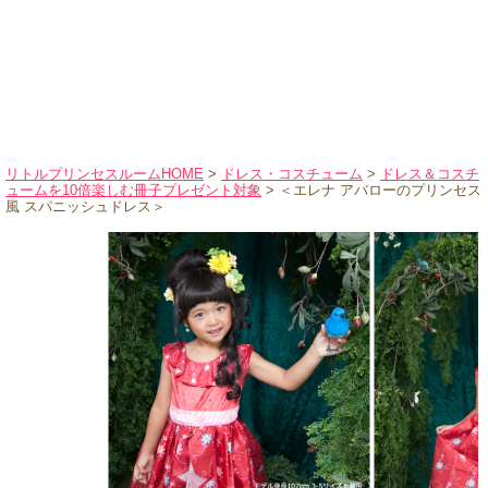
ハロウィンコスチューム
バレエ・ダンス
小物・アクセサリー
おもちゃ・雑貨
ブランド別に探す
リトルプリンセスルームHOME
>
ドレス・コスチューム
>
ドレス＆コスチ
ュームを10倍楽しむ冊子プレゼント対象
> ＜エレナ アバローのプリンセス
アウトレット
風 スパニッシュドレス＞
ショッピングインフォメーション
会社概要
お支払・送料
返品・交換
サイズの測り方
よくあるご質問
レビューを見る
ブログ