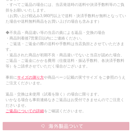
・すべてご返品の場合には、当店発送時の送料や決済手数料等のご負
担をお願いいたします。
（お買い上げ税込み3,980円以上で送料・決済手数料が無料となってい
た場合や送料無料商品をお買い上げの場合も含みます）
◆不良品・商品違い等の当店の責による返品・交換の場合
・商品到着後7営業日以内にご連絡ください。
・ご返送・ご返金の際の送料や手数料は当店負担とさせていただきま
す。
・返品された商品が初期不良・商品違いでないと当店が認めた場合、
ご返品・ご返金にかかる費用（往復送料・振込手数料、各決済手数料
等）をご請求させていただく場合がございます。
事前に
サイズの測り方
や商品ページ記載の実寸サイズ をご参照のうえ
ご注文くださいませ。
返品・交換は未使用（試着を除く）の場合に限ります。
いかなる場合も事前連絡なきご返品はお受付できませんのでご注意く
ださいませ。
ご返品についての詳細
をご確認くださいませ。