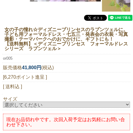
ニュースレター購読
マイページログイン
お問い合わせ
女の子の憧れ☆ディズニープリンセスのラプンツェルに。
子ども用フォーマルドレス・七五三・発表会の衣装・写真
撮影・テーマパークへのおでかけに、ギフトにも！
【送料無料】＜ディズニープリンセス フォーマルドレス
シリーズ ラプンツェル＞
当店は持続可能な開発目標「SDGs」を推進しています。
or005
0120-221-040
販売価格
41,800円
(税込)
電話受付時間：月～金10:00~16:00 ※祝日除く
[6,270ポイント進呈 ]
[ 送料込 ]
サイズ
現在お品切れ中です。次回入荷予定はお気軽にお問い合
わせ下さい。