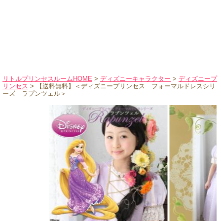
ハロウィンコスチューム
バレエ・ダンス
小物・アクセサリー
おもちゃ・雑貨
ブランド別に探す
リトルプリンセスルームHOME
>
ディズニーキャラクター
>
ディズニープ
リンセス
> 【送料無料】＜ディズニープリンセス フォーマルドレスシリ
アウトレット
ーズ ラプンツェル＞
ショッピングインフォメーション
会社概要
お支払・送料
返品・交換
サイズの測り方
よくあるご質問
レビューを見る
ブログ