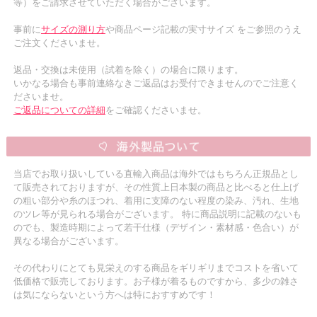
等）をご請求させていただく場合がございます。
事前に
サイズの測り方
や商品ページ記載の実寸サイズ をご参照のうえ
ご注文くださいませ。
返品・交換は未使用（試着を除く）の場合に限ります。
いかなる場合も事前連絡なきご返品はお受付できませんのでご注意く
ださいませ。
ご返品についての詳細
をご確認くださいませ。
当店でお取り扱いしている直輸入商品は海外ではもちろん正規品とし
て販売されておりますが、その性質上日本製の商品と比べると仕上げ
の粗い部分や糸のほつれ、着用に支障のない程度の染み、汚れ、生地
のツレ等が見られる場合がございます。 特に商品説明に記載のないも
のでも、製造時期によって若干仕様（デザイン・素材感・色合い）が
異なる場合がございます。
その代わりにとても見栄えのする商品をギリギリまでコストを省いて
低価格で販売しております。お子様が着るものですから、多少の雑さ
は気にならないという方へは特におすすめです！