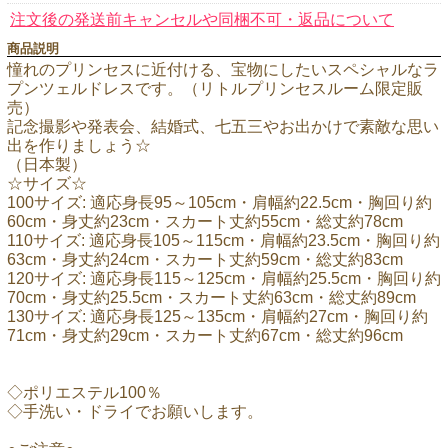
注文後の発送前キャンセルや同梱不可・返品について
商品説明
憧れのプリンセスに近付ける、宝物にしたいスペシャルなラ
プンツェルドレスです。（リトルプリンセスルーム限定販
売）
記念撮影や発表会、結婚式、七五三やお出かけで素敵な思い
出を作りましょう☆
（日本製）
☆サイズ☆
100サイズ: 適応身長95～105cm・肩幅約22.5cm・胸回り約
60cm・身丈約23cm・スカート丈約55cm・総丈約78cm
110サイズ: 適応身長105～115cm・肩幅約23.5cm・胸回り約
63cm・身丈約24cm・スカート丈約59cm・総丈約83cm
120サイズ: 適応身長115～125cm・肩幅約25.5cm・胸回り約
70cm・身丈約25.5cm・スカート丈約63cm・総丈約89cm
130サイズ: 適応身長125～135cm・肩幅約27cm・胸回り約
71cm・身丈約29cm・スカート丈約67cm・総丈約96cm
◇ポリエステル100％
◇手洗い・ドライでお願いします。