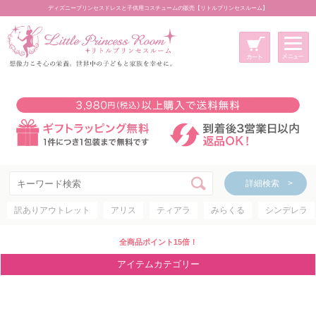
ディズニープリンセスドレスと子供用コスチュームの販売【リトルプリンセスルーム】
メニュー
新規会員登録
マイページ
カート
詳細検索 >
詳細検索 >
訳ありアウトレット
アリス
ティアラ
みらくる
シンデレラ
アイテムカテゴリー
ディズニープリンセス
全商品ポイント15倍！
ディズニキャラクター
アイテムカテゴリー
世界のプリンセス
コスチューム