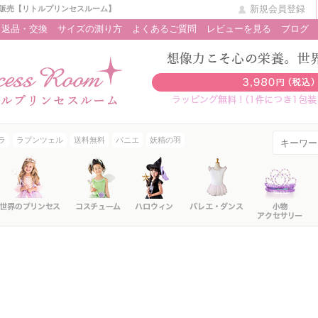
新規会員登録
販売【リトルプリンセスルーム】
返品・交換
サイズの測り方
よくあるご質問
レビューを見る
ブログ
ラ
ラプンツェル
送料無料
パニエ
妖精の羽