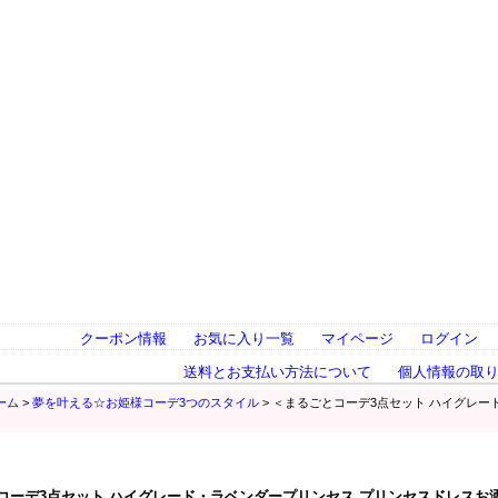
クーポン情報
お気に入り一覧
マイページ
ログイン
送料とお支払い方法について
個人情報の取
ーム
>
夢を叶える☆お姫様コーデ3つのスタイル
> ＜まるごとコーデ3点セット ハイグレ
コーデ3点セット ハイグレード・ラベンダープリンセス プリンセスドレスお