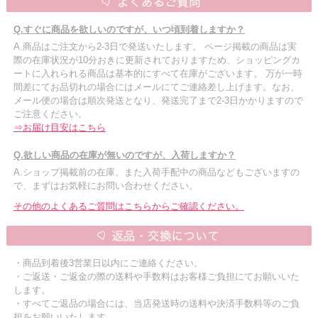
Q.すぐに商品を欲しいのですが、いつ頃到着しますか？
A.商品はご注文から2-3日で発送いたします。 ページ掲載の商品は実
際の在庫状況が10分おきに更新されておりますため、ショッピングカ
ートに入れられる商品は基本的にすべて在庫がございます。 万が一時
間差にてお品切れの場合にはメールにてご連絡差し上げます。なお、
メール便の場合は順次発送となり、発送完了まで2-3日かかりますので
ご注意ください。
⇒お届け目安はこちら
Q.欲しい商品の在庫が無いのですが、入荷しますか？
A.ショップ掲載前の在庫、また入荷手配中の商品などもございますの
で、まずはお気軽にお問い合わせください。
その他のよくあるご質問はこちらからご確認ください。
・商品到着後3営業日以内にご連絡ください。
・ご返送・ご返金の際の送料や手数料はお客様ご負担にてお願いいた
します。
・すべてご返品の場合には、当店発送時の送料や決済手数料等のご負
担をお願いいたします。