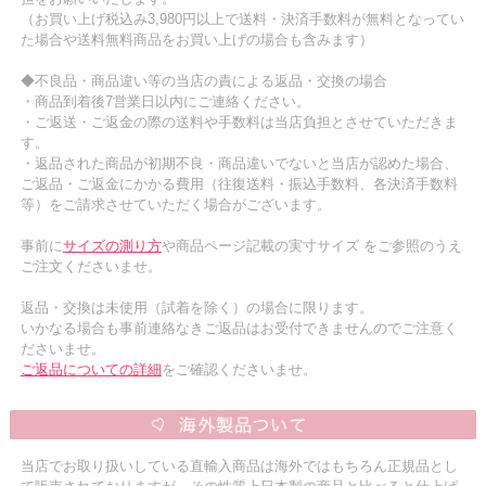
（お買い上げ税込み3,980円以上で送料・決済手数料が無料となってい
た場合や送料無料商品をお買い上げの場合も含みます）
◆不良品・商品違い等の当店の責による返品・交換の場合
・商品到着後7営業日以内にご連絡ください。
・ご返送・ご返金の際の送料や手数料は当店負担とさせていただきま
す。
・返品された商品が初期不良・商品違いでないと当店が認めた場合、
ご返品・ご返金にかかる費用（往復送料・振込手数料、各決済手数料
等）をご請求させていただく場合がございます。
事前に
サイズの測り方
や商品ページ記載の実寸サイズ をご参照のうえ
ご注文くださいませ。
返品・交換は未使用（試着を除く）の場合に限ります。
いかなる場合も事前連絡なきご返品はお受付できませんのでご注意く
ださいませ。
ご返品についての詳細
をご確認くださいませ。
当店でお取り扱いしている直輸入商品は海外ではもちろん正規品とし