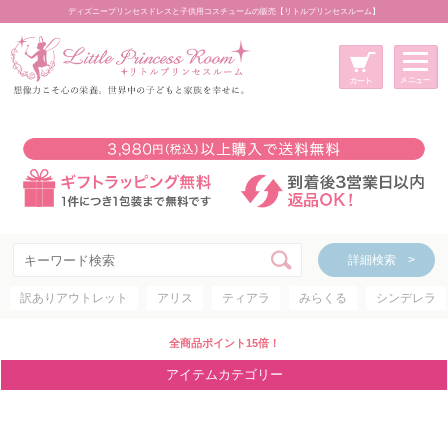
ディズニープリンセスドレスと子供用コスチュームの販売【リトルプリンセスルーム】
メニュー
新規会員登録
マイページ
カート
詳細検索 >
詳細検索 >
訳ありアウトレット
アリス
ティアラ
みらくる
シンデレラ
アイテムカテゴリー
ディズニープリンセス
全商品ポイント15倍！
ディズニキャラクター
アイテムカテゴリー
世界のプリンセス
コスチューム