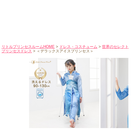
ハロウィンコスチューム
バレエ・ダンス
小物・アクセサリー
おもちゃ・雑貨
ブランド別に探す
リトルプリンセスルームHOME
>
ドレス・コスチューム
>
世界のセレクト
プリンセスドレス
> ＜デラックスアイスプリンセス＞
アウトレット
ショッピングインフォメーション
会社概要
お支払・送料
返品・交換
サイズの測り方
よくあるご質問
レビューを見る
ブログ