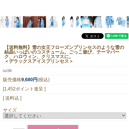
ニュースレター購読
マイページログイン
お問い合わせ
【送料無料】雪の女王フローズンプリンセスのような雪の
結晶いっぱいのコスチューム。ごっこ遊び、テーマパー
当店は持続可能な開発目標「SDGs」を推進しています。
ク、ハロウィン、クリスマスに。
＜デラックスアイスプリンセス＞
0120-221-040
la196
電話受付時間：月～金10:00~16:00 ※祝日除く
販売価格
9,680円
(税込)
[1,452ポイント進呈 ]
[ 送料込 ]
サイズ