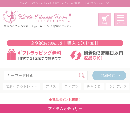
ディズニープリンセスドレスと子供用コスチュームの販売【リトルプリンセスルーム】
メニュー
新規会員登録
マイページ
カート
詳細検索 >
詳細検索 >
訳ありアウトレット
アリス
ティアラ
みらくる
シンデレラ
アイテムカテゴリー
ディズニープリンセス
全商品ポイント15倍！
ディズニキャラクター
アイテムカテゴリー
世界のプリンセス
コスチューム