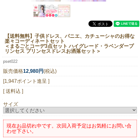
ニュースレター購読
マイページログイン
お問い合わせ
【送料無料】子供ドレス、パニエ、カチューシャのお得な
楽々コーディネートセット
＜まるごとコーデ3点セット ハイグレード・ラベンダープ
リンセス プリンセスドレスお洒落セット＞
当店は持続可能な開発目標「SDGs」を推進しています。
pset022
0120-221-040
販売価格
12,980円
(税込)
電話受付時間：月～金10:00~16:00 ※祝日除く
[1,947ポイント進呈 ]
[ 送料込 ]
サイズ
現在お品切れ中です。次回入荷予定はお気軽にお問い合
わせ下さい。