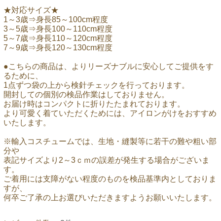
★対応サイズ★
1～3歳⇒身長85～100cm程度
3～5歳⇒身長100～110cm程度
5～7歳⇒身長110～120cm程度
7～9歳⇒身長120～130cm程度
●こちらの商品は、よりリーズナブルに安心してご提供をす
るために、
1点ずつ袋の上から検針チェックを行っております。
開封しての個別の検品作業はしておりません。
お届け時はコンパクトに折りたたまれております。
より可愛く着ていただくためには、アイロンがけをおすすめ
いたします。
※輸入コスチュームでは、生地・縫製等に若干の難や粗い部
分や
表記サイズより2～3ｃｍの誤差が発生する場合がございま
す。
ご着用には支障がない程度のものを検品基準内としておりま
すが、
何卒ご了承の上お選びいただきますようお願いいたします。