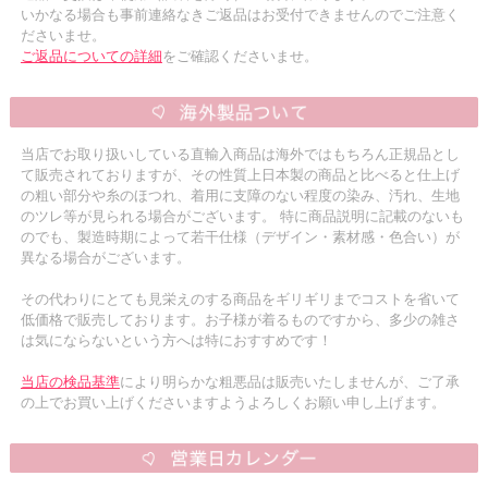
いかなる場合も事前連絡なきご返品はお受付できませんのでご注意く
ださいませ。
ご返品についての詳細
をご確認くださいませ。
当店でお取り扱いしている直輸入商品は海外ではもちろん正規品とし
て販売されておりますが、その性質上日本製の商品と比べると仕上げ
の粗い部分や糸のほつれ、着用に支障のない程度の染み、汚れ、生地
のツレ等が見られる場合がございます。 特に商品説明に記載のないも
のでも、製造時期によって若干仕様（デザイン・素材感・色合い）が
異なる場合がございます。
その代わりにとても見栄えのする商品をギリギリまでコストを省いて
低価格で販売しております。お子様が着るものですから、多少の雑さ
は気にならないという方へは特におすすめです！
当店の検品基準
により明らかな粗悪品は販売いたしませんが、ご了承
の上でお買い上げくださいますようよろしくお願い申し上げます。