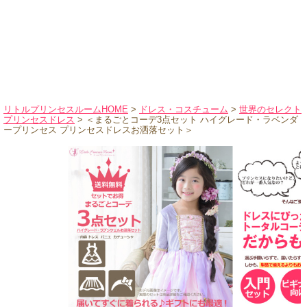
ハロウィンコスチューム
バレエ・ダンス
小物・アクセサリー
おもちゃ・雑貨
ブランド別に探す
リトルプリンセスルームHOME
>
ドレス・コスチューム
>
世界のセレクト
プリンセスドレス
> ＜まるごとコーデ3点セット ハイグレード・ラベンダ
アウトレット
ープリンセス プリンセスドレスお洒落セット＞
ショッピングインフォメーション
会社概要
お支払・送料
返品・交換
サイズの測り方
よくあるご質問
レビューを見る
ブログ