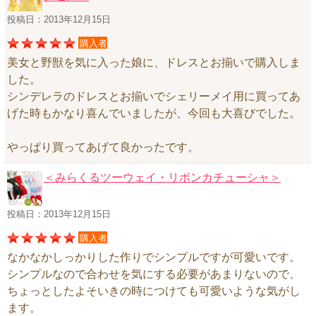
投稿日：2013年12月15日
ニュースレター購読
マイページログイン
購入者
美女と野獣を気に入った娘に、ドレスとお揃いで購入しま
お問い合わせ
した。
シンデレラのドレスとお揃いでシェリーメイ用に買ってあ
げた時もかなり喜んでいましたが、今回も大喜びでした。
当店は持続可能な開発目標「SDGs」を推進しています。
やっぱり買ってあげて良かったです。
0120-221-040
＜みらくるツーウェイ・リボンカチューシャ＞
電話受付時間：月～金10:00~16:00 ※祝日除く
投稿日：2013年12月15日
購入者
なかなかしっかりした作りでシンプルですが可愛いです。
シンプルなので合わせを気にする必要があまりないので、
ちょっとしたよそいきの時につけても可愛いような気がし
ます。