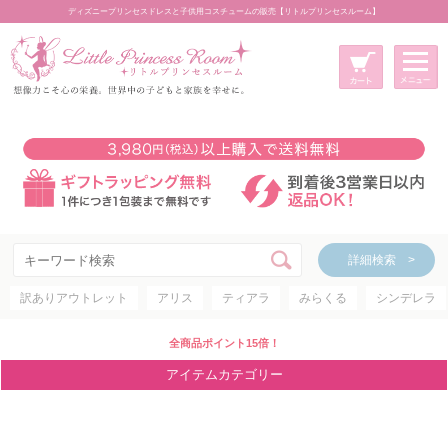
ディズニープリンセスドレスと子供用コスチュームの販売【リトルプリンセスルーム】
メニュー
新規会員登録
マイページ
カート
詳細検索 >
詳細検索 >
訳ありアウトレット
アリス
ティアラ
みらくる
シンデレラ
アイテムカテゴリー
ディズニープリンセス
全商品ポイント15倍！
ディズニキャラクター
アイテムカテゴリー
世界のプリンセス
コスチューム