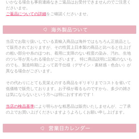
いかなる場合も事前連絡なきご返品はお受付できませんのでご注意く
ださいませ。
ご返品についての詳細
をご確認くださいませ。
当店でお取り扱いしている直輸入商品は海外ではもちろん正規品とし
て販売されておりますが、その性質上日本製の商品と比べると仕上げ
の粗い部分や糸のほつれ、着用に支障のない程度の染み、汚れ、生地
のツレ等が見られる場合がございます。 特に商品説明に記載のないも
のでも、製造時期によって若干仕様（デザイン・素材感・色合い）が
異なる場合がございます。
その代わりにとても見栄えのする商品をギリギリまでコストを省いて
低価格で販売しております。お子様が着るものですから、多少の雑さ
は気にならないという方へは特におすすめです！
当店の検品基準
により明らかな粗悪品は販売いたしませんが、ご了承
の上でお買い上げくださいますようよろしくお願い申し上げます。