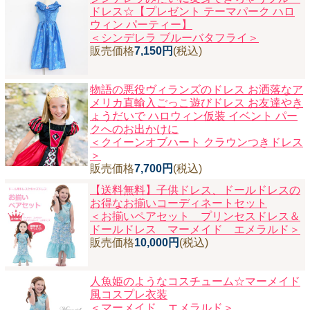
ドレス☆【プレゼント テーマパーク ハロ
ニュースレター購読
ウィン パーティー】
＜シンデレラ ブルーバタフライ＞
マイページログイン
販売価格
7,150円
(税込)
お問い合わせ
物語の悪役ヴィランズのドレス お洒落なア
メリカ直輸入ごっこ遊びドレス お友達やき
ょうだいで ハロウィン仮装 イベント パー
クへのお出かけに
当店は持続可能な開発目標「SDGs」を推進しています。
＜クイーンオブハート クラウンつきドレス
＞
0120-221-040
販売価格
7,700円
(税込)
電話受付時間：月～金10:00~16:00 ※祝日除く
【送料無料】子供ドレス、ドールドレスの
お得なお揃いコーディネートセット
＜お揃いペアセット プリンセスドレス＆
ドールドレス マーメイド エメラルド＞
販売価格
10,000円
(税込)
人魚姫のようなコスチューム☆マーメイド
風コスプレ衣装
＜マーメイド エメラルド＞