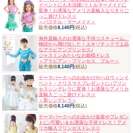
イベントにも大活躍♪リトルマーメイドに
変身！お洒落なアメリカ直輸入なりきりご
っこ遊びドレス☆
＜パステル・マーメイド＞
販売価格
8,140円
(税込)
海外直輸入のお洒落な子供コスチューム。
物語から飛び出した！エキゾチックで上品
なアラビアンプリンセス♪
ジャスミンみたいなお姫様ドレス
＜アラビアン・プリンセス ブルー＞
販売価格
8,140円
(税込)
テーマパークへのお出かけやハロウィンイ
ベント・クリスマスプレゼントに♪プリン
セスシンデレラに変身！お洒落なアメリカ
直輸入ごっこ遊びドレス☆
＜新シンデレラ＞
販売価格
8,140円
(税込)
テーマパークへのお出かけ仮装やプレゼン
トに♪可愛い＆お洒落な子供ドレス！アメ
リカ輸入プリンセスドレス☆