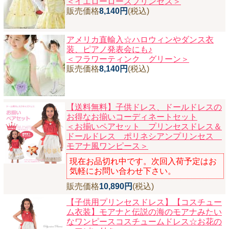
＜イエローローズプリンセス＞
販売価格
8,140円
(税込)
アメリカ直輸入☆ハロウィンやダンス衣
装、ピアノ発表会にも♪
＜フラワーティンク グリーン＞
販売価格
8,140円
(税込)
【送料無料】子供ドレス、ドールドレスの
お得なお揃いコーディネートセット
＜お揃いペアセット プリンセスドレス＆
ドールドレス ポリネシアンプリンセス
モアナ風ワンピース＞
現在お品切れ中です。次回入荷予定はお
気軽にお問い合わせ下さい。
販売価格
10,890円
(税込)
【子供用プリンセスドレス】【コスチュー
ム衣装】モアナと伝説の海のモアナみたい
なワンピースコスチュームドレス☆お花の