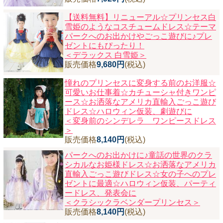
【送料無料】リニューアル☆プリンセス白
雪姫のようなコスチュームドレス☆テーマ
パークへのお出かけやごっこ遊びに♪プレ
ゼントにもぴったり！
＜デラックス 白雪姫＞
販売価格
9,680円
(税込)
憧れのプリンセスに変身する前のお洋服☆
可愛いお仕事着☆カチューシャ付きワンピ
ース☆お洒落なアメリカ直輸入ごっこ遊び
ドレス☆ハロウィン仮装、劇遊びに
＜変身前のシンデレラ ワンピースドレス
＞
販売価格
8,140円
(税込)
パークへのお出かけに♪童話の世界のクラ
シカルなお姫様ドレス☆お洒落なアメリカ
直輸入ごっこ遊びドレス☆女の子へのプレ
ゼントに最適☆ハロウィン仮装、パーティ
ードレス、発表会に
＜クラシックラベンダープリンセス＞
販売価格
8,140円
(税込)