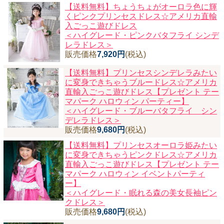
【送料無料】ちょうちょがオーロラ色に輝
くピンクプリンセスドレス☆アメリカ直輸
入ごっこ遊びドレス
＜ハイグレード・ピンクバタフライ シンデ
レラドレス＞
販売価格
7,920円
(税込)
【送料無料】プリンセスシンデレラみたい
に変身できちゃうブルードレス☆アメリカ
直輸入ごっこ遊びドレス【プレゼント テー
マパーク ハロウィン パーティー】
＜ハイグレード・ブルーバタフライ シン
デレラドレス＞
販売価格
9,680円
(税込)
【送料無料】プリンセスオーロラ姫みたい
に変身できちゃうピンクドレス☆アメリカ
直輸入ごっこ遊びドレス【プレゼント テー
マパーク ハロウィン イベントパーティ
ー】
＜ハイグレード・眠れる森の美女長袖ピン
クドレス＞
販売価格
9,680円
(税込)