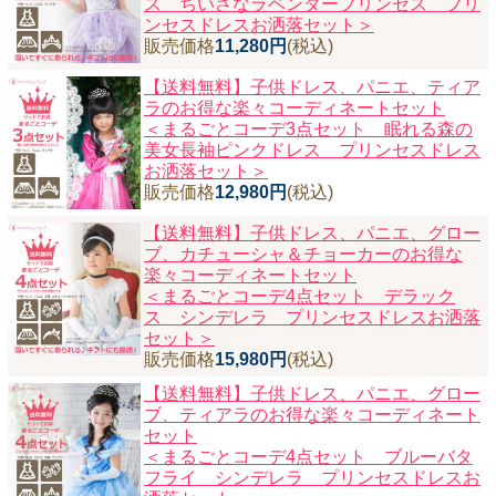
ス ちいさなラベンダープリンセス プリ
ンセスドレスお洒落セット＞
販売価格
11,280円
(税込)
【送料無料】子供ドレス、パニエ、ティア
ラのお得な楽々コーディネートセット
＜まるごとコーデ3点セット 眠れる森の
美女長袖ピンクドレス プリンセスドレス
お洒落セット＞
販売価格
12,980円
(税込)
【送料無料】子供ドレス、パニエ、グロー
ブ、カチューシャ＆チョーカーのお得な
楽々コーディネートセット
＜まるごとコーデ4点セット デラック
ス シンデレラ プリンセスドレスお洒落
セット＞
販売価格
15,980円
(税込)
【送料無料】子供ドレス、パニエ、グロー
ブ、ティアラのお得な楽々コーディネート
セット
＜まるごとコーデ4点セット ブルーバタ
フライ シンデレラ プリンセスドレスお