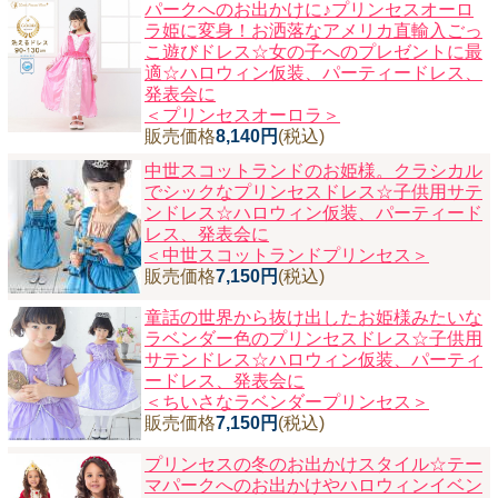
パークへのお出かけに♪プリンセスオーロ
ラ姫に変身！お洒落なアメリカ直輸入ごっ
こ遊びドレス☆女の子へのプレゼントに最
適☆ハロウィン仮装、パーティードレス、
発表会に
＜プリンセスオーロラ＞
販売価格
8,140円
(税込)
中世スコットランドのお姫様。クラシカル
でシックなプリンセスドレス☆子供用サテ
ンドレス☆ハロウィン仮装、パーティード
レス、発表会に
＜中世スコットランドプリンセス＞
販売価格
7,150円
(税込)
童話の世界から抜け出したお姫様みたいな
ラベンダー色のプリンセスドレス☆子供用
サテンドレス☆ハロウィン仮装、パーティ
ードレス、発表会に
＜ちいさなラベンダープリンセス＞
販売価格
7,150円
(税込)
プリンセスの冬のお出かけスタイル☆テー
マパークへのお出かけやハロウィンイベン