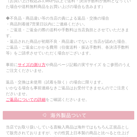
（お買い上げ税込み3,980円以上で送料・決済手数料が無料となってい
た場合や送料無料商品をお買い上げの場合も含みます）
◆不良品・商品違い等の当店の責による返品・交換の場合
・商品到着後7営業日以内にご連絡ください。
・ご返送・ご返金の際の送料や手数料は当店負担とさせていただきま
す。
・返品された商品が初期不良・商品違いでないと当店が認めた場合、
ご返品・ご返金にかかる費用（往復送料・振込手数料、各決済手数料
等）をご請求させていただく場合がございます。
事前に
サイズの測り方
や商品ページ記載の実寸サイズ をご参照のうえ
ご注文くださいませ。
返品・交換は未使用（試着を除く）の場合に限ります。
いかなる場合も事前連絡なきご返品はお受付できませんのでご注意く
ださいませ。
ご返品についての詳細
をご確認くださいませ。
当店でお取り扱いしている直輸入商品は海外ではもちろん正規品とし
て販売されておりますが、その性質上日本製の商品と比べると仕上げ