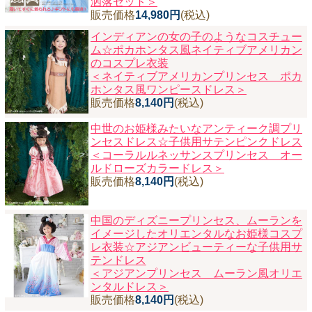
洒落セット＞
販売価格
14,980円
(税込)
インディアンの女の子のようなコスチュー
ム☆ポカホンタス風ネイティブアメリカン
のコスプレ衣装
＜ネイティブアメリカンプリンセス ポカ
ホンタス風ワンピースドレス＞
販売価格
8,140円
(税込)
中世のお姫様みたいなアンティーク調プリ
ンセスドレス☆子供用サテンピンクドレス
＜コーラルルネッサンスプリンセス オー
ルドローズカラードレス＞
販売価格
8,140円
(税込)
中国のディズニープリンセス、ムーランを
イメージしたオリエンタルなお姫様コスプ
レ衣装☆アジアンビューティーな子供用サ
テンドレス
＜アジアンプリンセス ムーラン風オリエ
ンタルドレス＞
販売価格
8,140円
(税込)