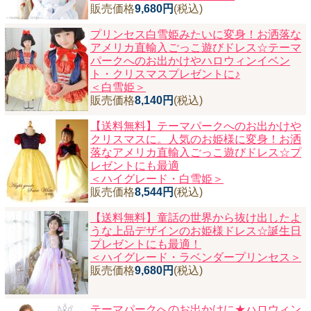
販売価格
9,680円
(税込)
プリンセス白雪姫みたいに変身！お洒落な
アメリカ直輸入ごっこ遊びドレス☆テーマ
パークへのお出かけやハロウィンイベン
ト・クリスマスプレゼントに♪
＜白雪姫＞
販売価格
8,140円
(税込)
【送料無料】テーマパークへのお出かけや
クリスマスに。人気のお姫様に変身！お洒
落なアメリカ直輸入ごっこ遊びドレス☆プ
レゼントにも最適
＜ハイグレード・白雪姫＞
販売価格
8,544円
(税込)
【送料無料】童話の世界から抜け出したよ
うな上品デザインのお姫様ドレス☆誕生日
プレゼントにも最適！
＜ハイグレード・ラベンダープリンセス＞
販売価格
9,680円
(税込)
テーマパークへのお出かけに★ハロウィン