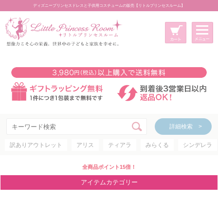
ディズニープリンセスドレスと子供用コスチュームの販売【リトルプリンセスルーム】
メニュー
新規会員登録
マイページ
カート
詳細検索 >
詳細検索 >
訳ありアウトレット
アリス
ティアラ
みらくる
シンデレラ
アイテムカテゴリー
ディズニープリンセス
全商品ポイント15倍！
ディズニキャラクター
アイテムカテゴリー
世界のプリンセス
コスチューム