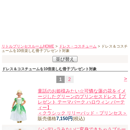
ハロウィンコスチューム
バレエ・ダンス
小物・アクセサリー
おもちゃ・雑貨
ブランド別に探す
リトルプリンセスルームHOME
>
ドレス・コスチューム
> ドレス＆コスチ
ュームを10倍楽しむ冊子プレゼント対象
アウトレット
並び替え
ショッピングインフォメーション
ドレス＆コスチュームを10倍楽しむ冊子プレゼント対象
会社概要
>
1
2
お支払・送料
童話のお姫様みたい☆可憐な蓮の花をイメ
返品・交換
ージしたグリーンのプリンセスドレス【プ
レゼント テーマパーク ハロウィン パーテ
サイズの測り方
ィー】
よくあるご質問
＜クラシック リリーパッド・プリンセス＞
販売価格
7,150円
(税込)
レビューを見る
シンデレラみたいに変身できちゃうブルー
ブログ