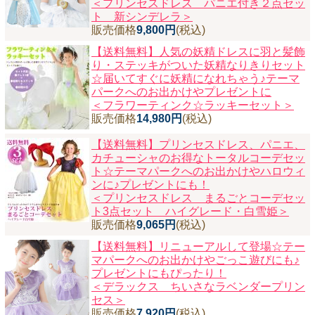
＜プリンセスドレス パニエ付き２点セッ
ト 新シンデレラ＞
販売価格
9,800円
(税込)
【送料無料】人気の妖精ドレスに羽と髪飾
り・ステッキがついた妖精なりきりセット
☆届いてすぐに妖精になれちゃう♪テーマ
パークへのお出かけやプレゼントに
＜フラワーティンク☆ラッキーセット＞
販売価格
14,980円
(税込)
【送料無料】プリンセスドレス、パニエ、
カチューシャのお得なトータルコーデセッ
ト☆テーマパークへのお出かけやハロウィ
ンに♪プレゼントにも！
＜プリンセスドレス まるごとコーデセッ
ト3点セット ハイグレード・白雪姫＞
販売価格
9,065円
(税込)
【送料無料】リニューアルして登場☆テー
マパークへのお出かけやごっこ遊びにも♪
プレゼントにもぴったり！
＜デラックス ちいさなラベンダープリン
セス＞
販売価格
7,920円
(税込)