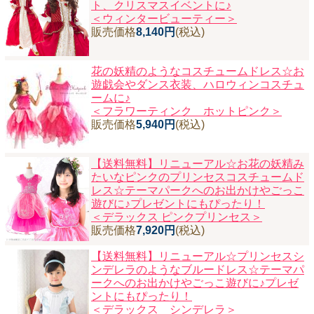
ト、クリスマスイベントに♪
＜ウィンタービューティー＞
販売価格
8,140円
(税込)
花の妖精のようなコスチュームドレス☆お
遊戯会やダンス衣装、ハロウィンコスチュ
ームに♪
＜フラワーティンク ホットピンク＞
販売価格
5,940円
(税込)
【送料無料】リニューアル☆お花の妖精み
たいなピンクのプリンセスコスチュームド
レス☆テーマパークへのお出かけやごっこ
遊びに♪プレゼントにもぴったり！
＜デラックス ピンクプリンセス＞
販売価格
7,920円
(税込)
【送料無料】リニューアル☆プリンセスシ
ンデレラのようなブルードレス☆テーマパ
ークへのお出かけやごっこ遊びに♪プレゼ
ントにもぴったり！
＜デラックス シンデレラ＞