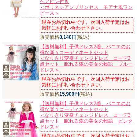
ヘアピン付き
＜ポリネシアンプリンセス モアナ風ワン
ピース＞
現在お品切れ中です。次回入荷予定はお
気軽にお問い合わせ下さい。
販売価格
8,140円
(税込)
【送料無料】子供ドレス2着、パニエのお
得な楽々コーディネートセット
＜なりきり変身チェンジドレス コーデ3
点セット 眠れる森の美女の物語 ブルー
ドレス＞
現在お品切れ中です。次回入荷予定はお
気軽にお問い合わせ下さい。
販売価格
15,900円
(税込)
【送料無料】子供ドレス2着、パニエのお
得な楽々コーディネートセット
＜なりきり変身チェンジドレス コーデ3
点セット 眠れる森の美女の物語 ピンク
ドレス＞
現在お品切れ中です。次回入荷予定はお