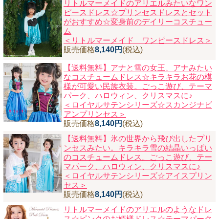
リトルマーメイドのアリエルみたいなワン
ピースドレス☆プリンセスドレスとセット
がおすすめ☆変身前のデイリーコスチュー
ム
＜リトルマーメイド ワンピースドレス＞
販売価格
8,140円
(税込)
【送料無料】アナと雪の女王、アナみたい
なコスチュームドレス☆キラキラお花の模
様が可愛い民族衣装。ごっこ遊び、テーマ
パーク、ハロウィン、クリスマスに♪
＜ロイヤルサテンシリーズ☆スカンジナビ
アンプリンセス＞
販売価格
8,140円
(税込)
【送料無料】氷の世界から飛び出したプリ
ンセスみたい。キラキラ雪の結晶いっぱい
のコスチュームドレス。ごっこ遊び、テー
マパーク、ハロウィン、クリスマスに♪
＜ロイヤルサテンシリーズ☆アイスプリン
セス＞
販売価格
8,140円
(税込)
リトルマーメイドのアリエルのようなドレ
ス☆ピンクのお姫様ドレス☆テーマパーク