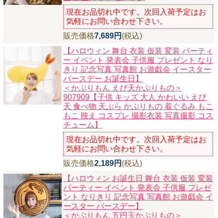
現在お品切れ中です。次回入荷予定はお
気軽にお問い合わせ下さい。
販売価格
7,689円
(税込)
【ハロウィン 舞台 衣装 仮装 変装 パーティ
ー イベント 発表会 子供服 プレゼント なり
きり 記念写真 写真館 お遊戯会 イースター
バースデー お誕生日】
＜かぶりもん えび天かぶりもの＞
907909【子供 キッズ 大人 かわいい えび
天 食べ物 天ぷら かぶりもの 着ぐるみ もこ
もこ 映え コスプレ 撮影衣装 写真撮影 コス
チューム】
現在お品切れ中です。次回入荷予定はお
気軽にお問い合わせ下さい。
販売価格
2,189円
(税込)
【ハロウィン お誕生日 舞台 衣装 仮装 変装
パーティー イベント 発表会 子供服 プレゼ
ント なりきり 記念写真 写真館 お遊戯会 イ
ースター バースデー】
＜かぶりもん 五円玉かぶりもの＞