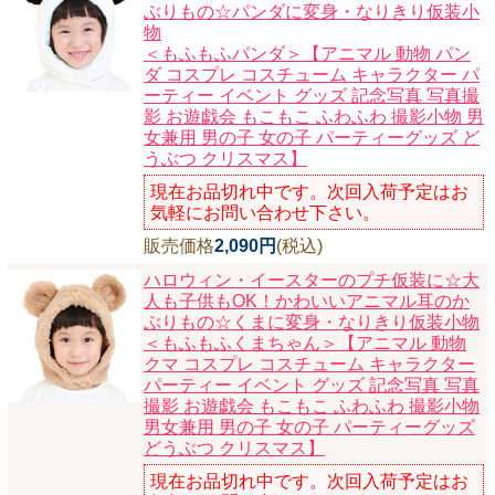
ぶりもの☆パンダに変身・なりきり仮装小
物
＜もふもふパンダ＞【アニマル 動物 パン
ダ コスプレ コスチューム キャラクター パ
ーティー イベント グッズ 記念写真 写真撮
影 お遊戯会 もこもこ ふわふわ 撮影小物 男
女兼用 男の子 女の子 パーティーグッズ ど
うぶつ クリスマス】
現在お品切れ中です。次回入荷予定はお
気軽にお問い合わせ下さい。
販売価格
2,090円
(税込)
ハロウィン・イースターのプチ仮装に☆大
人も子供もOK！かわいいアニマル耳のか
ぶりもの☆くまに変身・なりきり仮装小物
＜もふもふくまちゃん＞【アニマル 動物
クマ コスプレ コスチューム キャラクター
パーティー イベント グッズ 記念写真 写真
撮影 お遊戯会 もこもこ ふわふわ 撮影小物
男女兼用 男の子 女の子 パーティーグッズ
どうぶつ クリスマス】
現在お品切れ中です。次回入荷予定はお