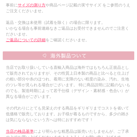
事前に
サイズの測り方
や商品ページ記載の実寸サイズ をご参照のうえ
ご注文くださいませ。
返品・交換は未使用（試着を除く）の場合に限ります。
いかなる場合も事前連絡なきご返品はお受付できませんのでご注意く
ださいませ。
ご返品についての詳細
をご確認くださいませ。
当店でお取り扱いしている直輸入商品は海外ではもちろん正規品とし
て販売されておりますが、その性質上日本製の商品と比べると仕上げ
の粗い部分や糸のほつれ、着用に支障のない程度の染み、汚れ、生地
のツレ等が見られる場合がございます。 特に商品説明に記載のないも
のでも、製造時期によって若干仕様（デザイン・素材感・色合い）が
異なる場合がございます。
その代わりにとても見栄えのする商品をギリギリまでコストを省いて
低価格で販売しております。お子様が着るものですから、多少の雑さ
は気にならないという方へは特におすすめです！
当店の検品基準
により明らかな粗悪品は販売いたしませんが、ご了承