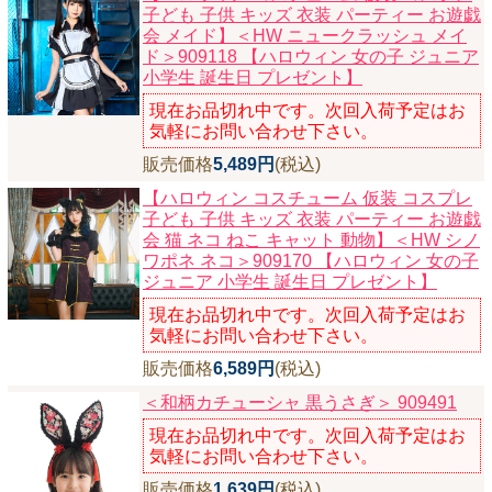
子ども 子供 キッズ 衣装 パーティー お遊戯
会 メイド】
＜HW ニュークラッシュ メイ
ド＞909118 【ハロウィン 女の子 ジュニア
小学生 誕生日 プレゼント】
現在お品切れ中です。次回入荷予定はお
気軽にお問い合わせ下さい。
販売価格
5,489円
(税込)
【ハロウィン コスチューム 仮装 コスプレ
子ども 子供 キッズ 衣装 パーティー お遊戯
会 猫 ネコ ねこ キャット 動物】
＜HW シノ
ワポネ ネコ＞909170 【ハロウィン 女の子
ジュニア 小学生 誕生日 プレゼント】
現在お品切れ中です。次回入荷予定はお
気軽にお問い合わせ下さい。
販売価格
6,589円
(税込)
＜和柄カチューシャ 黒うさぎ＞ 909491
現在お品切れ中です。次回入荷予定はお
気軽にお問い合わせ下さい。
販売価格
1,639円
(税込)