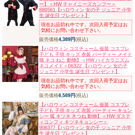
ー】
＜HW チャイニーズカンフー＞
880561【ハロウィン 女の子 ジュニア 小学
生 誕生日 プレゼント】
現在お品切れ中です。次回入荷予定はお
気軽にお問い合わせ下さい。
販売価格
4,389円
(税込)
【ハロウィン コスチューム 仮装 コスプレ
子ども 子供 キッズ 衣装 パーティー メイド
猫 ネコ ねこ 動物】
＜HW ハイカラニズム
ネコメイド＞06322 【ハロウィン 女の子
ジュニア 小学生 誕生日 プレゼント】
現在お品切れ中です。次回入荷予定はお
気軽にお問い合わせ下さい。
販売価格
6,589円
(税込)
【ハロウィン コスチューム 仮装 コスプレ
子ども 子供 キッズ 衣装 パーティー キョン
シー 狐 キツネ きつね 動物】
＜HW ダステ
ィコンフィ キツネキョンシー＞
906377【ハロウィン 女の子 ジュニア 小学
生 誕生日 プレゼント】