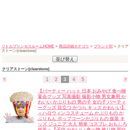
ハロウィンコスチューム
バレエ・ダンス
小物・アクセサリー
おもちゃ・雑貨
ブランド別に探す
リトルプリンセスルームHOME
>
商品詳細カテゴリ
>
ブランド別
> クリア
ストーン(clearstone)
アウトレット
並び替え
ショッピングインフォメーション
クリアストーン(clearstone)
会社概要
<
>
1
2
3
4
5
お支払・送料
【パーティー ハット 日本 おみやげ 食べ物
返品・交換
宴会グッズ 写真撮影 撮影小物 男女兼用 か
わいい かぶりもの 男の子 女の子 パーティ
サイズの測り方
ーグッズ 目立つ かつら キッズ かわいい】
よくあるご質問
＜ハロウィンコスチューム かぶりもの か
ぶりもん ポップコーンかぶりもの 仮装 キ
レビューを見る
ッズ ジュニア 大人 簡単 コスプレ おもしろ
仮装＞【子供 かわいい 食べ物 被り物 面白
ブログ