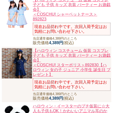
子ども 子供 キッズ 衣装 パーティー お遊戯
会】
＜COSCHU! シャーベットナース＞
892823
現在お品切れ中です。次回入荷予定はお
気軽にお問い合わせ下さい。
当店通常価格4,389円のところ
販売価格
4,389円
(税込)
【ハロウィン コスチューム 仮装 コスプレ
子ども 子供 キッズ 衣装 パーティー お遊戯
会】
＜COSCHU! スターポリス＞892830【ハ
ロウィン 女の子 ジュニア 小学生 誕生日 プ
レゼント】
現在お品切れ中です。次回入荷予定はお
気軽にお問い合わせ下さい。
当店通常価格4,389円のところ
販売価格
4,389円
(税込)
ハロウィン・イースターのプチ仮装に☆大
人も子供もOK！かわいいアニマル耳のか