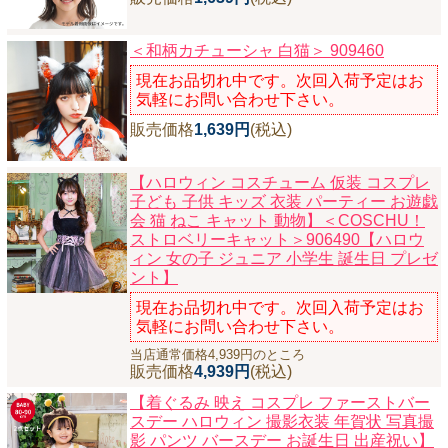
＜和柄カチューシャ 白猫＞ 909460
現在お品切れ中です。次回入荷予定はお
気軽にお問い合わせ下さい。
販売価格
1,639円
(税込)
【ハロウィン コスチューム 仮装 コスプレ
子ども 子供 キッズ 衣装 パーティー お遊戯
会 猫 ねこ キャット 動物】
＜COSCHU！
ストロベリーキャット＞906490【ハロウ
ィン 女の子 ジュニア 小学生 誕生日 プレゼ
ント】
現在お品切れ中です。次回入荷予定はお
気軽にお問い合わせ下さい。
当店通常価格4,939円のところ
販売価格
4,939円
(税込)
【着ぐるみ 映え コスプレ ファーストバー
スデー ハロウィン 撮影衣装 年賀状 写真撮
影 パンツ バースデー お誕生日 出産祝い】