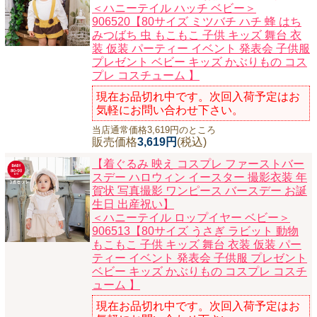
＜ハニーテイル ハッチ ベビー＞
906520【80サイズ ミツバチ ハチ 蜂 はち
みつばち 虫 もこもこ 子供 キッズ 舞台 衣
装 仮装 パーティー イベント 発表会 子供服
プレゼント ベビー キッズ かぶりもの コス
プレ コスチューム 】
現在お品切れ中です。次回入荷予定はお
気軽にお問い合わせ下さい。
当店通常価格3,619円のところ
販売価格
3,619円
(税込)
【着ぐるみ 映え コスプレ ファーストバー
スデー ハロウィン イースター 撮影衣装 年
賀状 写真撮影 ワンピース バースデー お誕
生日 出産祝い】
＜ハニーテイル ロップイヤー ベビー＞
906513【80サイズ うさぎ ラビット 動物
もこもこ 子供 キッズ 舞台 衣装 仮装 パー
ティー イベント 発表会 子供服 プレゼント
ベビー キッズ かぶりもの コスプレ コスチ
ューム 】
現在お品切れ中です。次回入荷予定はお