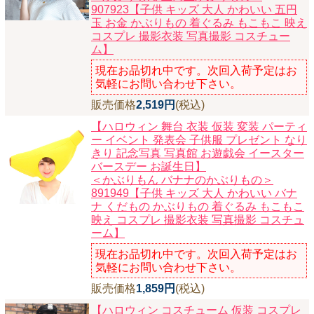
907923【子供 キッズ 大人 かわいい 五円
玉 お金 かぶりもの 着ぐるみ もこもこ 映え
コスプレ 撮影衣装 写真撮影 コスチュー
ム】
現在お品切れ中です。次回入荷予定はお
気軽にお問い合わせ下さい。
販売価格
2,519円
(税込)
【ハロウィン 舞台 衣装 仮装 変装 パーティ
ー イベント 発表会 子供服 プレゼント なり
きり 記念写真 写真館 お遊戯会 イースター
バースデー お誕生日】
＜かぶりもん バナナのかぶりもの＞
891949【子供 キッズ 大人 かわいい バナ
ナ くだもの かぶりもの 着ぐるみ もこもこ
映え コスプレ 撮影衣装 写真撮影 コスチュ
ーム】
現在お品切れ中です。次回入荷予定はお
気軽にお問い合わせ下さい。
販売価格
1,859円
(税込)
【ハロウィン コスチューム 仮装 コスプレ