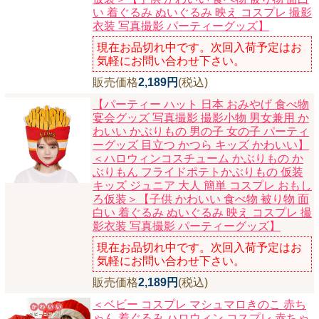
い 着ぐるみ ぬいぐるみ 映え コスプレ 撮影
ニュースレター購読
衣装 写真撮影 パーティーグッズ】
マイページログイン
現在お品切れ中です。次回入荷予定はお
気軽にお問い合わせ下さい。
お問い合わせ
販売価格
2,189円
(税込)
【パーティー ハット 日本 おみやげ 食べ物
宴会グッズ 写真撮影 撮影小物 男女兼用 か
わいい かぶりもの 男の子 女の子 パーティ
当店は持続可能な開発目標「SDGs」を推進しています。
ーグッズ 目立つ かつら キッズ かわいい】
＜ハロウィンコスチューム かぶりもの か
0120-221-040
ぶりもん フライドポテトかぶりもの 仮装
電話受付時間：月～金10:00~16:00 ※祝日除く
キッズ ジュニア 大人 簡単 コスプレ おもし
ろ仮装＞【子供 かわいい 食べ物 被り物 面
白い 着ぐるみ ぬいぐるみ 映え コスプレ 撮
影衣装 写真撮影 パーティーグッズ】
現在お品切れ中です。次回入荷予定はお
気軽にお問い合わせ下さい。
販売価格
2,189円
(税込)
＜ベビー コスプレ マシュマロきのこ 赤ち
ゃん 着ぐるみ ハロウィン コスプレ 赤ちゃ