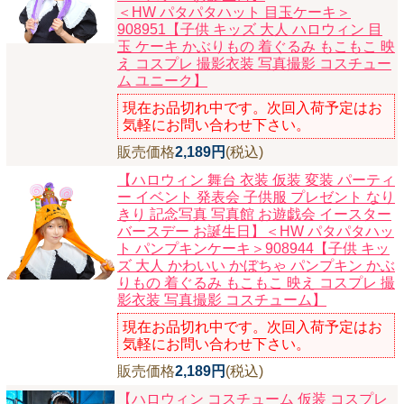
＜HW パタパタハット 目玉ケーキ＞
908951【子供 キッズ 大人 ハロウィン 目
玉 ケーキ かぶりもの 着ぐるみ もこもこ 映
え コスプレ 撮影衣装 写真撮影 コスチュー
ム ユニーク】
現在お品切れ中です。次回入荷予定はお
気軽にお問い合わせ下さい。
販売価格
2,189円
(税込)
【ハロウィン 舞台 衣装 仮装 変装 パーティ
ー イベント 発表会 子供服 プレゼント なり
きり 記念写真 写真館 お遊戯会 イースター
バースデー お誕生日】
＜HW パタパタハッ
ト パンプキンケーキ＞908944【子供 キッ
ズ 大人 かわいい かぼちゃ パンプキン かぶ
りもの 着ぐるみ もこもこ 映え コスプレ 撮
影衣装 写真撮影 コスチューム】
現在お品切れ中です。次回入荷予定はお
気軽にお問い合わせ下さい。
販売価格
2,189円
(税込)
【ハロウィン コスチューム 仮装 コスプレ