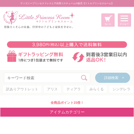
ディズニープリンセスドレスと子供用コスチュームの販売【リトルプリンセスルーム】
メニュー
新規会員登録
マイページ
カート
詳細検索 >
詳細検索 >
訳ありアウトレット
アリス
ティアラ
みらくる
シンデレラ
アイテムカテゴリー
ディズニープリンセス
全商品ポイント15倍！
ディズニキャラクター
アイテムカテゴリー
世界のプリンセス
コスチューム