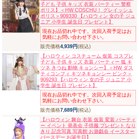
子ども 子供 キッズ 衣装 パーティー 警察
ポリス】
＜HW COSCHU！ グレイッシュ
ポリス＞909330 【ハロウィン 女の子 ジュ
ニア 小学生 誕生日 プレゼント】
現在お品切れ中です。次回入荷予定はお
気軽にお問い合わせ下さい。
販売価格
4,939円
(税込)
【ハロウィン コスチューム 仮装 コスプレ
子ども 子供 キッズ 衣装 パーティー 狐 キ
ツネ きつね 動物 キョンシー】
＜HW ダス
ティコンフィ キツネキョンシー ピンク＞
909293 【ハロウィン 女の子 ジュニア 小
学生 誕生日 プレゼント】
現在お品切れ中です。次回入荷予定はお
気軽にお問い合わせ下さい。
販売価格
7,689円
(税込)
【ハロウィン 舞台 衣装 仮装 変装 パーティ
ー イベント 発表会 子供服 プレゼント なり
きり 記念写真 写真館 お遊戯会 イースター
バースデー お誕生日】