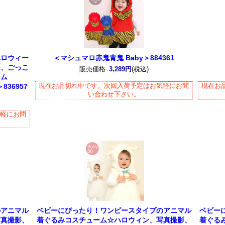
ハロウィー
＜マシュマロ赤鬼青鬼 Baby＞884361
こ、ごっこ
販売価格
3,289円
(税込)
ーム
現在お品切れ中です。次回入荷予定はお気軽にお問
現在お
36957
い合わせ下さい。
気軽にお問
のアニマル
ベビーにぴったり！ワンピースタイプのアニマル
ベビー
写真撮影、
着ぐるみコスチューム☆ハロウィン、写真撮影、
着ぐる