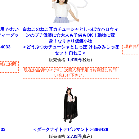
用 かわい
白ねこのねこ耳カチューシャとしっぽ☆ハロウィ
ティーグッ
ンのプチ仮装に☆大人も子供もOK！動物に変
身！なりきり仮装小物
現在お
033
＜どうぶつカチューシャとしっぽ けもみみしっぽ
セット 白ねこ＞
販売価格
1,419円
(税込)
気軽にお問
現在お品切れ中です。次回入荷予定はお気軽にお問
い合わせ下さい。
33
＜ダークナイトデビルマント＞886426
販売価格
2,739円
(税込)