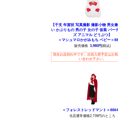
【干支 年賀状 写真撮影 撮影小物 男女兼
い かぶりもの 男の子 女の子 仮装 パー
ズ アニマル どうぶつ】
＜マシュマロかがみもち ベビー＞884
販売価格
3,980円
(税込)
現在お品切れ中です。次回入荷予定はお
い合わせ下さい。
＜フォレストレッドマント＞8864
当店通常価格2,739円のところ