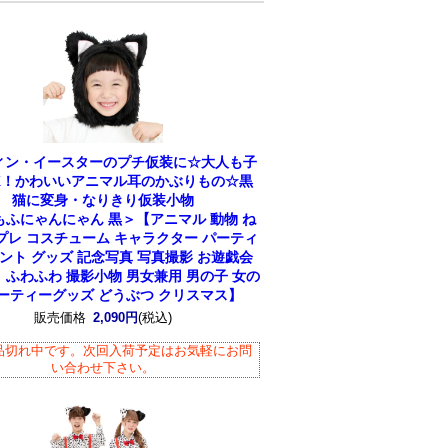
ィン・イースターのプチ仮装に☆大人も子
K！かわいいアニマル耳のかぶりもの☆黒
猫に変身・なりきり仮装小物
もふにゃんにゃん 黒＞【アニマル 動物 ね
プレ コスチューム キャラクター パーティ
ベント グッズ 記念写真 写真撮影 お遊戯会
 ふわふわ 撮影小物 男女兼用 男の子 女の
パーティーグッズ どうぶつ クリスマス】
販売価格
2,090円
(税込)
品切れ中です。次回入荷予定はお気軽にお問
い合わせ下さい。