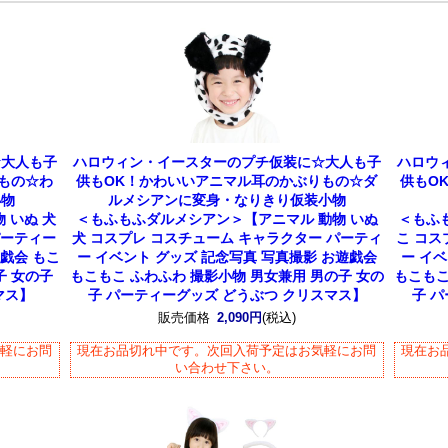
☆大人も子
ハロウィン・イースターのプチ仮装に☆大人も子
ハロウ
もの☆わ
供もOK！かわいいアニマル耳のかぶりもの☆ダ
供もO
小物
ルメシアンに変身・なりきり仮装小物
 いぬ 犬
＜もふもふダルメシアン＞【アニマル 動物 いぬ
＜もふ
パーティー
犬 コスプレ コスチューム キャラクター パーティ
こ コス
戯会 もこ
ー イベント グッズ 記念写真 写真撮影 お遊戯会
ー イ
子 女の子
もこもこ ふわふわ 撮影小物 男女兼用 男の子 女の
もこもこ
マス】
子 パーティーグッズ どうぶつ クリスマス】
子 
販売価格
2,090円
(税込)
気軽にお問
現在お品切れ中です。次回入荷予定はお気軽にお問
現在お
い合わせ下さい。