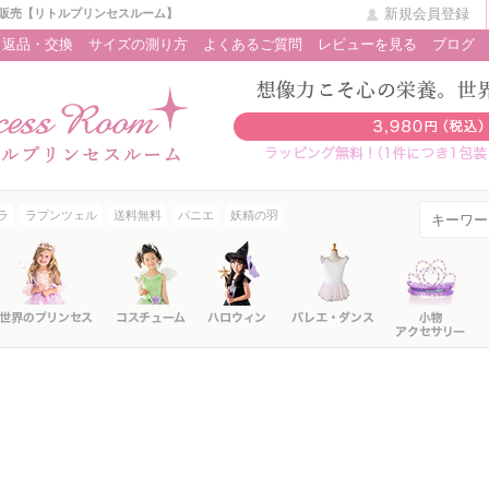
新規会員登録
販売【リトルプリンセスルーム】
返品・交換
サイズの測り方
よくあるご質問
レビューを見る
ブログ
ラ
ラプンツェル
送料無料
パニエ
妖精の羽