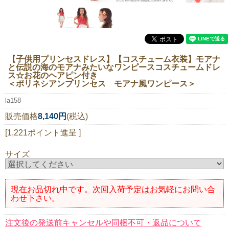
ニュースレター購読
マイページログイン
お問い合わせ
【子供用プリンセスドレス】【コスチューム衣装】モアナ
と伝説の海のモアナみたいなワンピースコスチュームドレ
ス☆お花のヘアピン付き
＜ポリネシアンプリンセス モアナ風ワンピース＞
当店は持続可能な開発目標「SDGs」を推進しています。
la158
0120-221-040
販売価格
8,140円
(税込)
電話受付時間：月～金10:00~16:00 ※祝日除く
[1,221ポイント進呈 ]
サイズ
現在お品切れ中です。次回入荷予定はお気軽にお問い合
わせ下さい。
注文後の発送前キャンセルや同梱不可・返品について