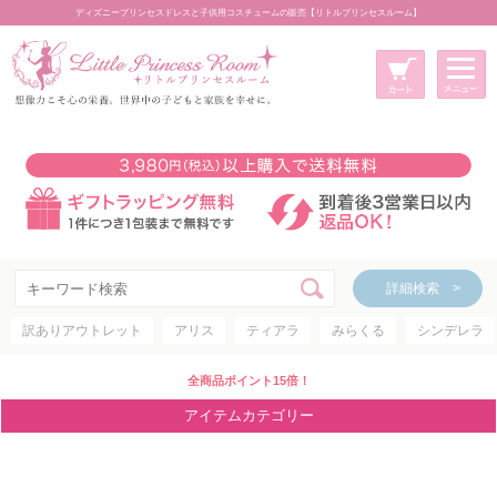
ディズニープリンセスドレスと子供用コスチュームの販売【リトルプリンセスルーム】
メニュー
新規会員登録
マイページ
カート
詳細検索 >
詳細検索 >
訳ありアウトレット
アリス
ティアラ
みらくる
シンデレラ
アイテムカテゴリー
ディズニープリンセス
全商品ポイント15倍！
ディズニキャラクター
アイテムカテゴリー
世界のプリンセス
コスチューム