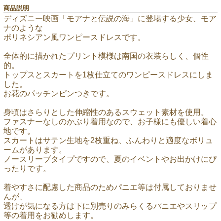
商品説明
ディズニー映画「モアナと伝説の海」に登場する少女、モア
ナのような
ポリネシアン風ワンピースドレスです。
全体的に描かれたプリント模様は南国の衣装らしく、個性
的。
トップスとスカートを1枚仕立てのワンピースドレスにしま
した。
お花のパッチンピンつきです。
身頃はさらりとした伸縮性のあるスウェット素材を使用。
ファスナーなしのかぶり着用なので、お子様にも優しい着心
地です。
スカートはサテン生地を2枚重ね、ふんわりと適度なボリュ
ームがあります。
ノースリーブタイプですので、夏のイベントやお出かけにぴ
ったりです。
着やすさに配慮した商品のためパニエ等は付属しておりませ
んが、
透けが気になる方は下に別売りのみらくるパニエやスリップ
等の着用をお勧めします。