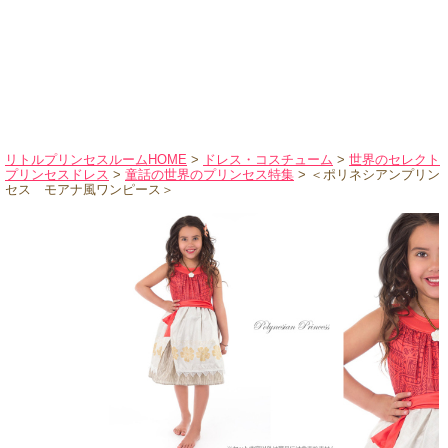
ハロウィンコスチューム
バレエ・ダンス
小物・アクセサリー
おもちゃ・雑貨
ブランド別に探す
リトルプリンセスルームHOME
>
ドレス・コスチューム
>
世界のセレクト
プリンセスドレス
>
童話の世界のプリンセス特集
> ＜ポリネシアンプリン
アウトレット
セス モアナ風ワンピース＞
ショッピングインフォメーション
会社概要
お支払・送料
返品・交換
サイズの測り方
よくあるご質問
レビューを見る
ブログ