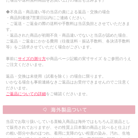
た場合や送料無料商品をお買い上げの場合も含みます）
◆不良品・商品違い等の当店の責による返品・交換の場合
・商品到着後7営業日以内にご連絡ください。
・ご返送・ご返金の際の送料や手数料は当店負担とさせていただきま
す。
・返品された商品が初期不良・商品違いでないと当店が認めた場合、
ご返品・ご返金にかかる費用（往復送料・振込手数料、各決済手数料
等）をご請求させていただく場合がございます。
事前に
サイズの測り方
や商品ページ記載の実寸サイズ をご参照のうえ
ご注文くださいませ。
返品・交換は未使用（試着を除く）の場合に限ります。
いかなる場合も事前連絡なきご返品はお受付できませんのでご注意く
ださいませ。
ご返品についての詳細
をご確認くださいませ。
当店でお取り扱いしている直輸入商品は海外ではもちろん正規品とし
て販売されておりますが、その性質上日本製の商品と比べると仕上げ
の粗い部分や糸のほつれ、着用に支障のない程度の染み、汚れ、生地