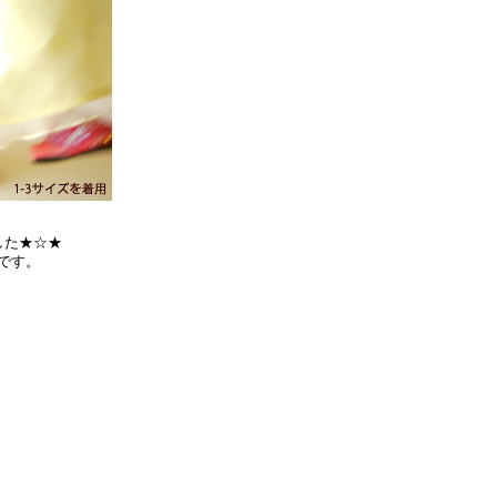
した★☆★
です。