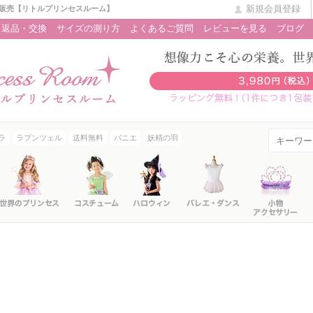
新規会員登録
販売【リトルプリンセスルーム】
返品・交換
サイズの測り方
よくあるご質問
レビューを見る
ブログ
ラ
ラプンツェル
送料無料
パニエ
妖精の羽