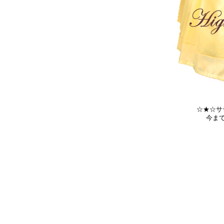
☆★☆サ
今ま