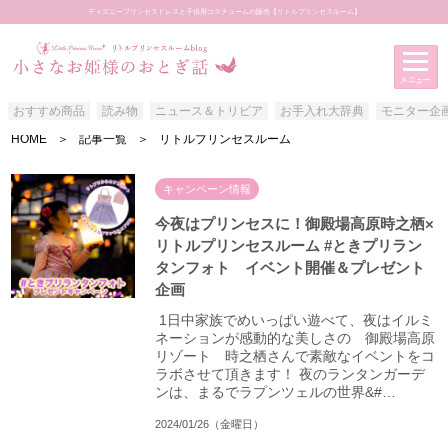
ディズニープリンセスドレスと子供用コスチュームの販売【リトルプリンセスルーム】
おすすめ商品
読み物
ニュース＆トリビア
お手入れ大辞典
モニター企
HOME
＞
記事一覧
＞
リトルプリンセスルーム
アイテムカテゴリー
おすすめ商品
キャンペーン情報
読み物
今夜はプリンセスに！御殿場高原時之栖×
リトルプリンセスルーム #ときプリラン
ニュース＆トリビア
タンフォト イベント開催＆プレゼント
お手入れ大辞典
企画
モニター企画
⁡ 1日中家族でめいっぱい遊べて、夜はイルミ
ネーションが感動的な美しさの 御殿場高原
お客様写真館
リゾート 時之栖さんで素敵なイベントをコ
ラボさせて頂きます！⁡ 夜のランタンガーデ
ンは、まるでラプンツェルの世界&#…
2024/01/26（金曜日）