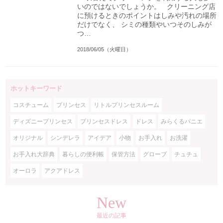
いのではないでしょうか。 クリーニング店
に預けるときのポイントはしみや汚れの場所
だけでなく、 シミの種類やいつそのしみが
つ…
2018/06/05（火曜日）
ホットキーワード
コスチューム
プリンセス
リトルプリンセスルーム
ディズニープリンセス
プリンセスドレス
ドレス
みらくるパニエ
オリジナル
シンデレラ
アイデア
小物
お手入れ
お洗濯
お手入れ大辞典
暮らしの便利帳
保管方法
グローブ
チュチュ
オーロラ
アクアドレス
New
最近の記事