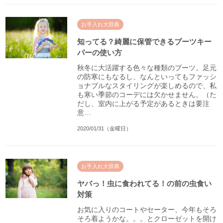
お手入れ大辞典
知ってる？綺麗に保管できるブーツキー
パーの使い方
秋冬に大活躍する色々な種類のブーツ。足元
の防寒にもなるし、なんといってもファッシ
ョナブルなスタイリングが楽しめるので、私
も寒い季節のコーデには欠かせません。（た
だし、室内に上がる予定があるときは要注
意…
2020/01/31（金曜日）
お手入れ大辞典
ヤバっ！虫に食われてる！の前の虫食い
対策
お気に入りのコートやセーター、今年もそろ
そろ着ようかな。。。とクローゼットを開け