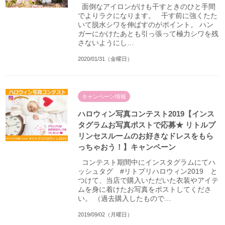
面倒なアイロンがけも干すときのひと手間
でよりラクになります。 干す前に強くたた
いて脱水シワを伸ばすのがポイント。 ハン
ガーにかけたあとも引っ張って極力シワを残
さないようにし…
2020/01/31（金曜日）
キャンペーン情報
ハロウィン写真コンテスト2019【インス
タグラムお写真ポストで応募★ リトルプ
リンセスルームのお好きなドレスをもら
っちゃおう！】キャンペーン
コンテスト期間中にインスタグラムにてハ
ッシュタグ #リトプリハロウィン2019 と
つけて、当店で購入いただいた衣装やアイテ
ムを身に着けたお写真をポストしてくださ
い。 （過去購入したもので…
2019/09/02（月曜日）