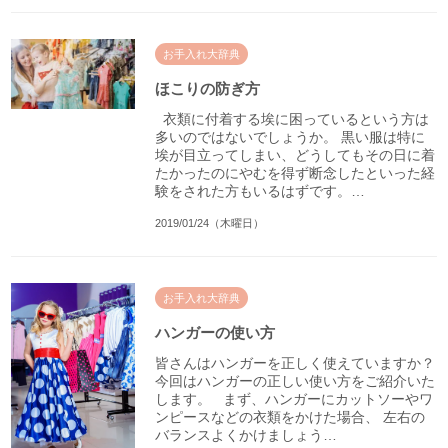
お手入れ大辞典
ほこりの防ぎ方
衣類に付着する埃に困っているという方は
多いのではないでしょうか。 黒い服は特に
埃が目立ってしまい、どうしてもその日に着
たかったのにやむを得ず断念したといった経
験をされた方もいるはずです。…
2019/01/24（木曜日）
お手入れ大辞典
ハンガーの使い方
皆さんはハンガーを正しく使えていますか？
今回はハンガーの正しい使い方をご紹介いた
します。 まず、ハンガーにカットソーやワ
ンピースなどの衣類をかけた場合、 左右の
バランスよくかけましょう…