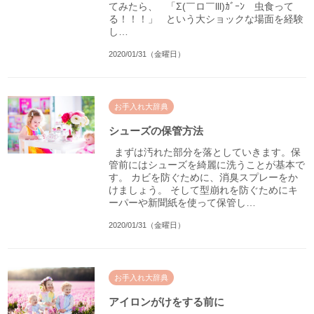
てみたら、 「Σ(￣ロ￣lll)ｶﾞｰﾝ 虫食って
る！！！」 という大ショックな場面を経験
し…
2020/01/31（金曜日）
お手入れ大辞典
シューズの保管方法
まずは汚れた部分を落としていきます。保
管前にはシューズを綺麗に洗うことが基本で
す。 カビを防ぐために、消臭スプレーをか
けましょう。 そして型崩れを防ぐためにキ
ーパーや新聞紙を使って保管し…
2020/01/31（金曜日）
お手入れ大辞典
アイロンがけをする前に