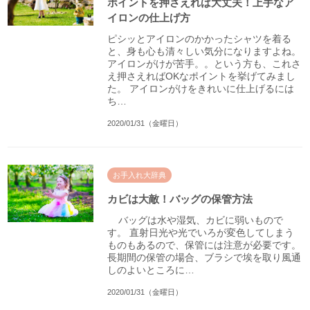
ポイントを押さえれば大丈夫！上手なア
イロンの仕上げ方
ピシッとアイロンのかかったシャツを着る
と、身も心も清々しい気分になりますよね。
アイロンがけが苦手。。という方も、これさ
え押さえればOKなポイントを挙げてみまし
た。 アイロンがけをきれいに仕上げるには
ち…
2020/01/31（金曜日）
お手入れ大辞典
カビは大敵！バッグの保管方法
バッグは水や湿気、カビに弱いもので
す。 直射日光や光でいろが変色してしまう
ものもあるので、保管には注意が必要です。
長期間の保管の場合、ブラシで埃を取り風通
しのよいところに…
2020/01/31（金曜日）