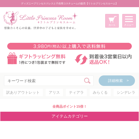
ディズニープリンセスドレスと子供用コスチュームの販売【リトルプリンセスルーム】
メニュー
新規会員登録
マイページ
カート
詳細検索 >
詳細検索 >
訳ありアウトレット
アリス
ティアラ
みらくる
シンデレラ
アイテムカテゴリー
ディズニープリンセス
全商品ポイント15倍！
ディズニキャラクター
アイテムカテゴリー
世界のプリンセス
コスチューム