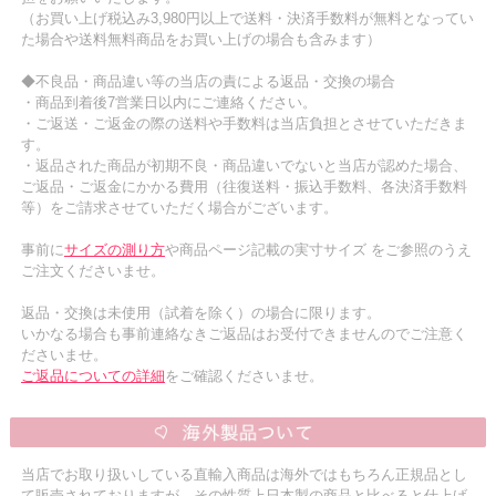
（お買い上げ税込み3,980円以上で送料・決済手数料が無料となってい
た場合や送料無料商品をお買い上げの場合も含みます）
◆不良品・商品違い等の当店の責による返品・交換の場合
・商品到着後7営業日以内にご連絡ください。
・ご返送・ご返金の際の送料や手数料は当店負担とさせていただきま
す。
・返品された商品が初期不良・商品違いでないと当店が認めた場合、
ご返品・ご返金にかかる費用（往復送料・振込手数料、各決済手数料
等）をご請求させていただく場合がございます。
事前に
サイズの測り方
や商品ページ記載の実寸サイズ をご参照のうえ
ご注文くださいませ。
返品・交換は未使用（試着を除く）の場合に限ります。
いかなる場合も事前連絡なきご返品はお受付できませんのでご注意く
ださいませ。
ご返品についての詳細
をご確認くださいませ。
当店でお取り扱いしている直輸入商品は海外ではもちろん正規品とし
て販売されておりますが、その性質上日本製の商品と比べると仕上げ