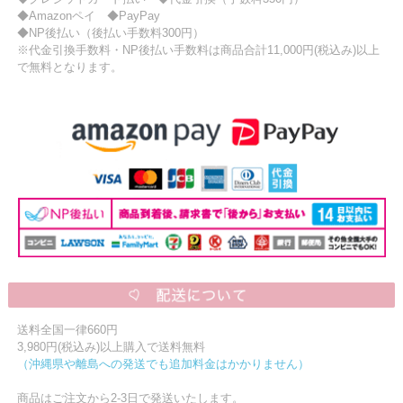
◆Amazonペイ ◆PayPay
ニュースレター購読
◆NP後払い（後払い手数料300円）
※代金引換手数料・NP後払い手数料は商品合計11,000円(税込み)以上
マイページログイン
で無料となります。
お問い合わせ
当店は持続可能な開発目標「SDGs」を推進しています。
0120-221-040
電話受付時間：月～金10:00~16:00 ※祝日除く
送料全国一律660円
3,980円(税込み)以上購入で送料無料
（沖縄県や離島への発送でも追加料金はかかりません）
商品はご注文から2-3日で発送いたします。