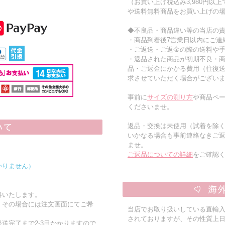
（お買い上げ税込み3,980円以
や送料無料商品をお買い上げの
◆不良品・商品違い等の当店の
・商品到着後7営業日以内にご連
・ご返送・ご返金の際の送料や
・返品された商品が初期不良・
品・ご返金にかかる費用（往復
求させていただく場合がござい
事前に
サイズの測り方
や商品ペー
くださいませ。
返品・交換は未使用（試着を除
いかなる場合も事前連絡なきご
ませ。
ご返品についての詳細
をご確認
かりません）
絡いたします。
。その場合には注文画面にてご希
当店でお取り扱いしている直輸
されておりますが、その性質上
送完了まで2-3日かかりますので