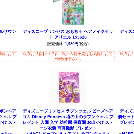
カルサウン
ディズニープリンセス おもちゃ ヘアメイクセッ
ディズ
ト アリエル 153626
販売価格
1,980円
(税込)
気軽にお問
現在お品切れ中です。次回入荷予定はお気軽にお問
現在お
い合わせ下さい。
リボンヘア
ディズニープリンセス ラプンツェル ビーズヘア
ディズ
ンツェル プ
ゴム Disney Princess 塔の上のラプンツェル プ
個セット 
かけ ステ
レゼント 入園 入学 幼稚園 保育園 お出かけ ステ
プレゼン
ージ衣装 写真撮影 プレゼント
ツェル＞
＜HAG1 ビーズ付きヘアゴム ラプンツェル＞
＜HAP