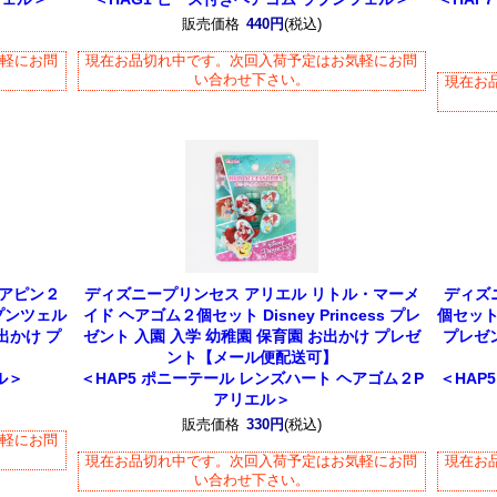
販売価格
440円
(税込)
気軽にお問
現在お品切れ中です。次回入荷予定はお気軽にお問
い合わせ下さい。
現在お
ヘアピン２
ディズニープリンセス アリエル リトル・マーメ
ディズ
ラプンツェル
イド ヘアゴム２個セット Disney Princess プレ
個セット 
出かけ プ
ゼント 入園 入学 幼稚園 保育園 お出かけ プレゼ
プレゼン
ント【メール便配送可】
ル＞
＜HAP5 ポニーテール レンズハート ヘアゴム２P
＜HAP
アリエル＞
販売価格
330円
(税込)
気軽にお問
現在お品切れ中です。次回入荷予定はお気軽にお問
現在お
い合わせ下さい。