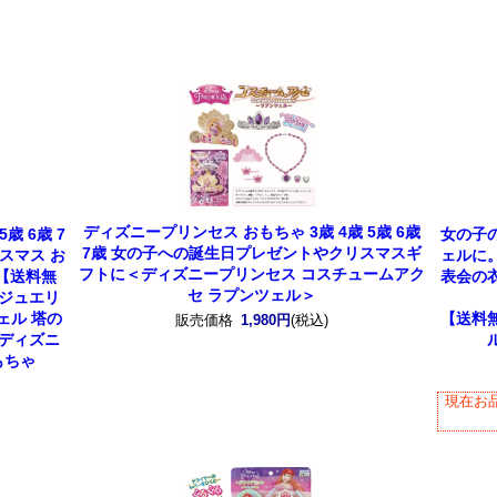
ディズニープリンセス おもちゃ 3歳 4歳 5歳 6歳
歳 6歳 7
女の子
7歳 女の子への誕生日プレゼントやクリスマスギ
リスマス お
ェルに
フトに
＜ディズニープリンセス コスチュームアク
り【送料無
表会の
セ ラプンツェル＞
ージュエリ
ェル 塔の
【送料
販売価格
1,980円
(税込)
 ディズニ
もちゃ
現在お