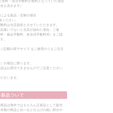
上で送料・決済手数料が無料となっていた場合
場合も含みます）
責による返品・交換の場合
絡ください。
手数料は当店負担とさせていただきます。
商品違いでないと当店が認めた場合、ご返
送料・振込手数料、各決済手数料等）をご請
ます。
ジ記載の実寸サイズ をご参照のうえご注文
く）の場合に限ります。
返品はお受付できませんのでご注意ください
くださいませ。
入商品は海外ではもちろん正規品として販売
日本製の商品と比べると仕上げの粗い部分や