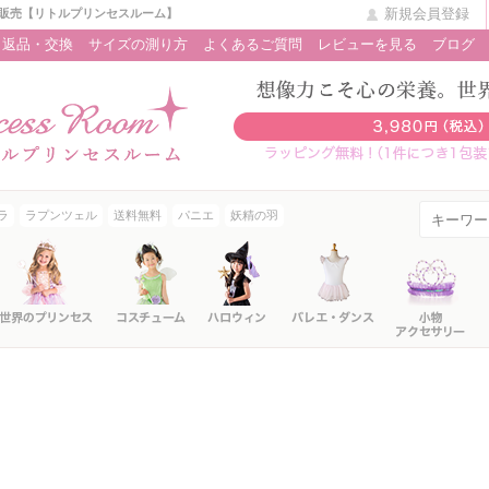
新規会員登録
販売【リトルプリンセスルーム】
返品・交換
サイズの測り方
よくあるご質問
レビューを見る
ブログ
ラ
ラプンツェル
送料無料
パニエ
妖精の羽