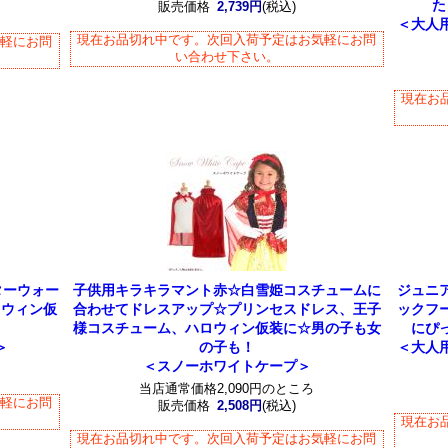
た
販売価格
2,739円
(税込)
＜大人
現在お品切れ中です。次回入荷予定はお気軽にお問
気軽にお問
い合わせ下さい。
現在お
ターウォー
子供用キラキラマント赤☆白雪姫コスチュームに
ジュニ
ロウィン仮
合わせてドレスアップ☆プリンセスドレス、王子
ックフ
様コスチューム、ハロウィン仮装に☆男の子も女
にぴ
＞
の子も！
＜大人
＜スノーホワイトケープ＞
当店通常価格2,090円のところ
気軽にお問
販売価格
2,508円
(税込)
現在お
現在お品切れ中です。次回入荷予定はお気軽にお問