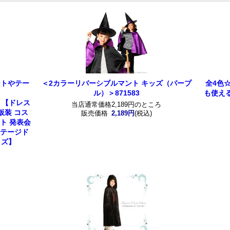
ントやテー
＜2カラーリバーシブルマント キッズ（パープ
全4色
ル）＞871583
も使え
＞【ドレス
当店通常価格2,189円のところ
仮装 コス
販売価格
2,189円
(税込)
ト 発表会
ステージド
ッズ】