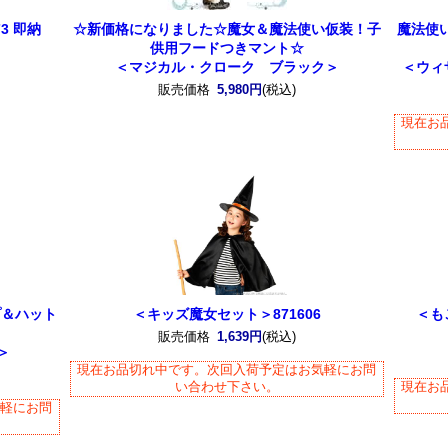
3 即納
☆新価格になりました☆魔女＆魔法使い仮装！子
魔法使
供用フードつきマント☆
＜マジカル・クローク ブラック＞
＜ウィ
販売価格
5,980円
(税込)
現在お
プ＆ハット
＜キッズ魔女セット＞871606
＜も
販売価格
1,639円
(税込)
＞
現在お品切れ中です。次回入荷予定はお気軽にお問
い合わせ下さい。
現在お
気軽にお問