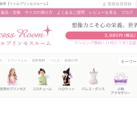
新規会員登録
販売【リトルプリンセスルーム】
返品・交換
サイズの測り方
よくあるご質問
レビューを見る
ブログ
ラ
ラプンツェル
送料無料
パニエ
妖精の羽