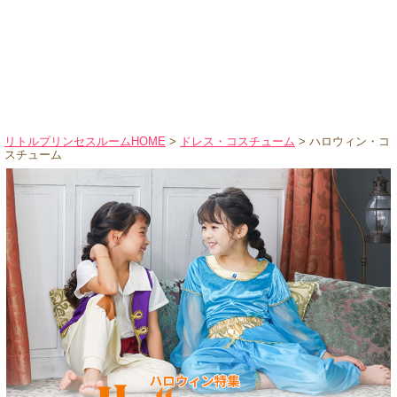
ハロウィンコスチューム
バレエ・ダンス
小物・アクセサリー
おもちゃ・雑貨
ブランド別に探す
リトルプリンセスルームHOME
>
ドレス・コスチューム
> ハロウィン・コ
スチューム
アウトレット
ショッピングインフォメーション
会社概要
お支払・送料
返品・交換
サイズの測り方
よくあるご質問
レビューを見る
ブログ