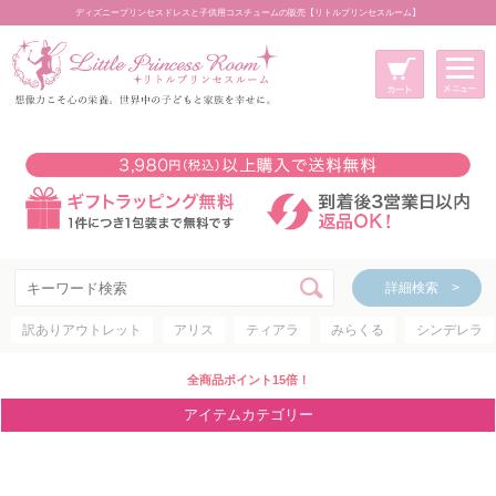
ディズニープリンセスドレスと子供用コスチュームの販売【リトルプリンセスルーム】
メニュー
新規会員登録
マイページ
カート
詳細検索 >
詳細検索 >
訳ありアウトレット
アリス
ティアラ
みらくる
シンデレラ
アイテムカテゴリー
ディズニープリンセス
全商品ポイント15倍！
ディズニキャラクター
アイテムカテゴリー
世界のプリンセス
コスチューム