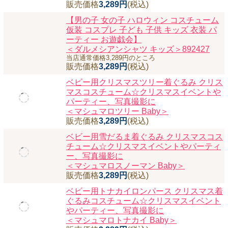
マパークへのお出かけに☆子供用コスチュ
ーム・ハロウィン仮装衣装に☆なりきりワ
ンピース
アリスに変身コスプレドレス♪子供コスチ
ューム衣装
＜アクアドレス 黒カチューシャタイプ＞
販売価格
3,289円
(税込)
【男の子 女の子 ハロウィン コスチューム
仮装 コスプレ 子ども 子供 キッズ 衣装 パ
ーティー お遊戯会】
＜ダルメシアンシャツ キッズ＞892427
当店通常価格3,289円のところ
販売価格
3,289円
(税込)
ベビー用クリスマスツリー着ぐるみ クリス
マスコスチューム☆クリスマスイベントや
パーティー、写真撮影に
＜マシュマロツリー Baby＞
販売価格
3,289円
(税込)
ベビー用雪だるま着ぐるみ クリスマスコス
チューム☆クリスマスイベントやパーティ