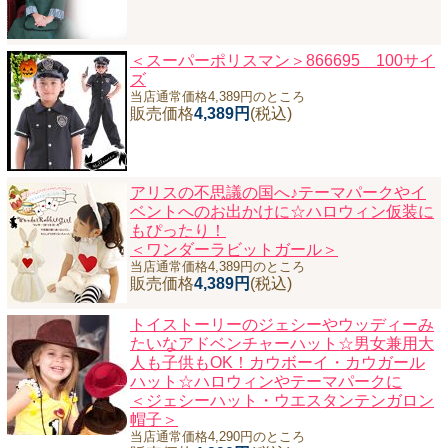
＜スーパーポリスマン＞866695 100サイ
ズ
当店通常価格4,389円のところ
販売価格
4,389円
(税込)
アリスの不思議の国へ♪テーマパークやイ
ベントへのお出かけに☆ハロウィン仮装に
もぴったり！
＜ワンダーラビットガール＞
当店通常価格4,389円のところ
販売価格
4,389円
(税込)
トイストーリーのジェシーやウッディーみ
たいなアドベンチャーハット☆男女兼用大
人も子供もOK！カウボーイ・カウガール
ハット☆ハロウィンやテーマパークに
＜ジェシーハット・ウエスタンテンガロン
帽子＞
当店通常価格4,290円のところ