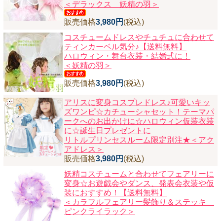
＜デラックス 妖精の羽＞
販売価格
3,980円
(税込)
コスチュームドレスやチュチュに合わせて
ティンカーベル気分♪【送料無料】
ハロウィン・舞台衣装・結婚式に！
＜妖精の羽＞
販売価格
3,980円
(税込)
アリスに変身コスプレドレス♪可愛いキッ
ズワンピ☆カチューシャセット！テーマパ
ークへのお出かけに☆ハロウィン仮装衣装
に☆誕生日プレゼントに
リトルプリンセスルーム限定別注★＜アク
アドレス＞
販売価格
3,980円
(税込)
妖精コスチュームと合わせてフェアリーに
変身☆お遊戯会やダンス、発表会衣装や仮
装におすすめ！【送料無料】
＜カラフルフェアリー髪飾り＆ステッキ
ピンクライラック＞