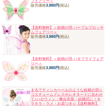
フェアリー＞
販売価格
3,980円
(税込)
【送料無料】
＜妖精の羽 パープルブロッサ
ムフェアリー＞
販売価格
3,980円
(税込)
【送料無料】
＜妖精の羽 バタフライフェア
リー＞
販売価格
3,980円
(税込)
まるでティンカーベルのような妖精の羽☆
コスチュームドレスやレオタードに合わせ
て♪ハロウィン・舞台衣装・結婚式に！キ
ラキラ・ラメ・お花つき☆【送料無料】