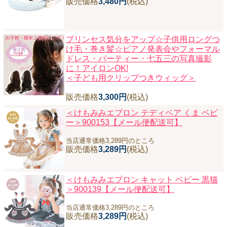
販売価格
3,480円
(税込)
プリンセス気分をアップ☆子供用ロングつ
け毛・巻き髪☆ピアノ発表会やフォーマル
ドレス・パーティー・七五三の写真撮影
に！アイロンOK!
＜子ども用クリップつきウィッグ＞
販売価格
3,300円
(税込)
＜けもみみエプロン テディベア くま ベビ
ー＞900153【メール便配送可】
当店通常価格3,289円のところ
販売価格
3,289円
(税込)
＜けもみみエプロン キャット ベビー 黒猫
＞900139【メール便配送可】
当店通常価格3,289円のところ
販売価格
3,289円
(税込)