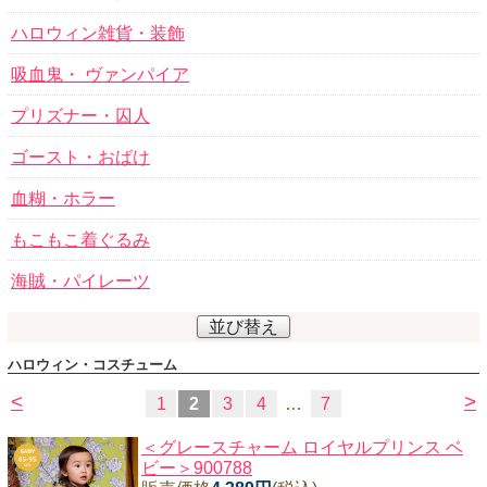
ハロウィン雑貨・装飾
吸血鬼・ ヴァンパイア
プリズナー・囚人
ゴースト・おばけ
血糊・ホラー
もこもこ着ぐるみ
海賊・パイレーツ
並び替え
ハロウィン・コスチューム
<
>
1
2
3
4
…
7
＜グレースチャーム ロイヤルプリンス ベ
ビー＞900788