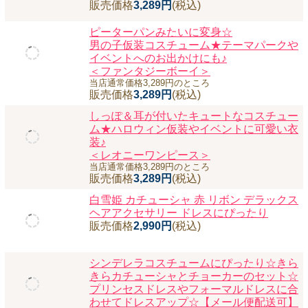
販売価格
3,289円
(税込)
＜ウォントゥーフ゛ロット゛＞865773 即
納
当店通常価格3,289円のところ
販売価格
3,289円
(税込)
ピーターパンみたいに変身☆
男の子仮装コスチューム★テーマパークや
イベントへのお出かけにも♪
＜ファンタジーボーイ＞
当店通常価格3,289円のところ
販売価格
3,289円
(税込)
しっぽ＆耳が付いたキュートなコスチュー
ム★ハロウィン仮装やイベントに可愛い衣
装♪
＜レオニーワンピース＞
当店通常価格3,289円のところ
販売価格
3,289円
(税込)
白雪姫 カチューシャ 赤 リボン デラックス
ヘアアクセサリー ドレスにぴったり
販売価格
2,990円
(税込)
シンデレラコスチュームにぴったり☆きら